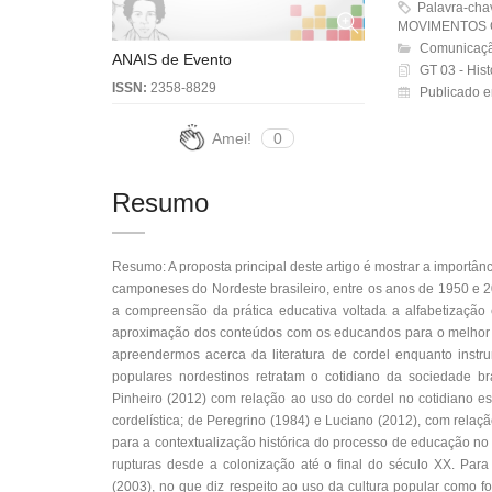
Palavra-ch
MOVIMENTOS
Comunicaçã
ANAIS de Evento
GT 03 - His
ISSN:
2358-8829
Publicado 
Amei!
0
Resumo
Resumo: A proposta principal deste artigo é mostrar a importâ
camponeses do Nordeste brasileiro, entre os anos de 1950 e 2
a compreensão da prática educativa voltada a alfabetização
aproximação dos conteúdos com os educandos para o melhor 
apreendermos acerca da literatura de cordel enquanto inst
populares nordestinos retratam o cotidiano da sociedade b
Pinheiro (2012) com relação ao uso do cordel no cotidiano e
cordelística; de Peregrino (1984) e Luciano (2012), com relação 
para a contextualização histórica do processo de educação n
rupturas desde a colonização até o final do século XX. Par
(2003), no que diz respeito ao uso da cultura popular como fo