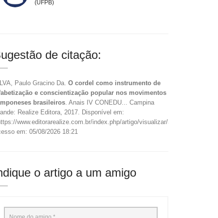
(UFPB)
ugestão de citação:
LVA, Paulo Gracino Da.
O cordel como instrumento de
fabetização e conscientização popular nos movimentos
mponeses brasileiros
. Anais IV CONEDU... Campina
ande: Realize Editora, 2017. Disponível em:
ttps://www.editorarealize.com.br/index.php/artigo/visualizar/37596>.
esso em: 05/08/2026 18:21
ndique o artigo a um amigo