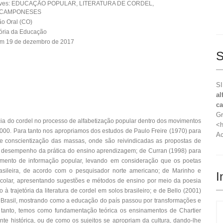
aves: EDUCAÇÃO POPULAR, LITERATURA DE CORDEL,
 CAMPONESES
o Oral (CO)
tória da Educação
em 19 de dezembro de 2017
S
SI
al
ca
Gr
ncia do cordel no processo de alfabetização popular dentro dos movimentos
<h
000. Para tanto nos apropriamos dos estudos de Paulo Freire (1970) para
Ac
 e conscientização das massas, onde são reivindicadas as propostas de
desempenho da prática do ensino aprendizagem; de Curran (1998) para
rumento de informação popular, levando em consideração que os poetas
rasileira, de acordo com o pesquisador norte americano; de Marinho e
I
scolar, apresentando sugestões e métodos de ensino por meio da poesia
à trajetória da literatura de cordel em solos brasileiro; e de Bello (2001)
o Brasil, mostrando como a educação do país passou por transformações e
a tanto, temos como fundamentação teórica os ensinamentos de Chartier
nte histórica, ou de como os sujeitos se apropriam da cultura, dando-lhe