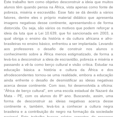
Este trabalho tem como objetivo desconstruir a ideia que muitos
alunos têm quando pensa na África, vista apenas como fonte de
pobreza, miséria e escravidão. Esse fato se dá devido a vários
fatores, dentre eles o próprio material didático que apresenta
imagens negativas desse continente, apresentando-o de forma
distorcida. Ou seja, são vários os motivos que podem reforçar a
ideia da luta que a Lei 10.639, que foi sancionada em 2003, a
qual obriga o ensino da história e da cultura africana e afro-
brasileiras no ensino básico, enfrentou a ser implantada. Levando
aos professores o desafio de construir nos alunos o
conhecimento sobre a África menos estigmatizado, de forma a
levá-los a desconstruir a ideia de escravidão, pobreza e miséria e
passando a vê-la como berço cultural e visão crítica. Estudar na
educação básica a história e cultura da África e dos
afrodescendentes tornou-se uma realidade, embora a educação
ainda enfrente o desafio de desmistificar as ideias negativas
acerca desse continente. Com isso, foi desenvolvida a oficina:
“África de berço cultural”, em uma escola estadual de Nazaré da
Mata - PE, com os alunos do 8º ano. Buscando, assim, uma
forma de desconstruir as ideias negativas acerca desse
continente e, também, levá-los a conhecer a cultura negra
brasileira e a contribuição do negro na formação da sociedade
nacional. Este trabalho buscar relatar aspectos do processo