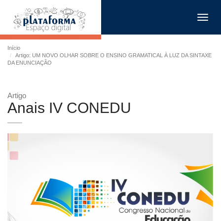
Toggl
navig
Início
Artigo: UM NOVO OLHAR SOBRE O ENSINO GRAMATICAL À LUZ DA SINTAXE
DA ENUNCIAÇÃO
Artigo
Anais IV CONEDU