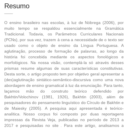
Resumo
O ensino brasileiro nas escolas, à luz de Nóbrega (2006), por
muito tempo se respaldou essencialmente na Gramática
Tradicional. Todavia, os Parâmetros Curriculares Nacionais
(PCNs), por sua vez, trazem à cena a necessidade de o texto ser
usado como o objeto de ensino da Língua Portuguesa. A
aglutinação, processo de formação de palavras, ao longo da
história foi concebida mediante os aspectos fonológicos e
morfológicos. Na nossa visão, contemplá-la só através desses
prismas resume algumas de suas características constitutivas.
Desta sorte, o artigo proposto tem por objetivo geral apresentar a
(des)aglutinação sintático-semântico-discursiva como uma nova
abordagem de ensino gramatical à luz da enunciação. Para tanto,
laçamos mão do construto teórico defendido por
Bakhtin/Volochinov (1981, 1926), Bakhtin (2003), além de
pesquisadores do pensamento linguístico do Círculo de Bakhtin e
de Maiesky (2005). A pesquisa aqui apresentada é teórico-
analítica. Nosso corpus foi composto por duas reportagens
impressas da Revista Veja, publicadas no período de 2013 a
2017 e pesquisadas no site . Para este artigo, analisamos a