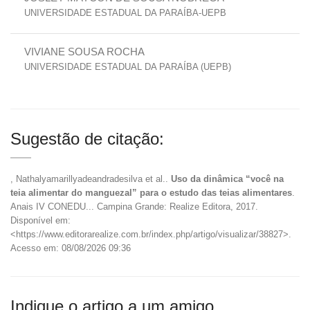
UNIVERSIDADE ESTADUAL DA PARAÍBA-UEPB
VIVIANE SOUSA ROCHA
UNIVERSIDADE ESTADUAL DA PARAÍBA (UEPB)
Sugestão de citação:
, Nathalyamarillyadeandradesilva et al..
Uso da dinâmica “você na
teia alimentar do manguezal” para o estudo das teias alimentares
.
Anais IV CONEDU... Campina Grande: Realize Editora, 2017.
Disponível em:
<https://www.editorarealize.com.br/index.php/artigo/visualizar/38827>.
Acesso em: 08/08/2026 09:36
Indique o artigo a um amigo