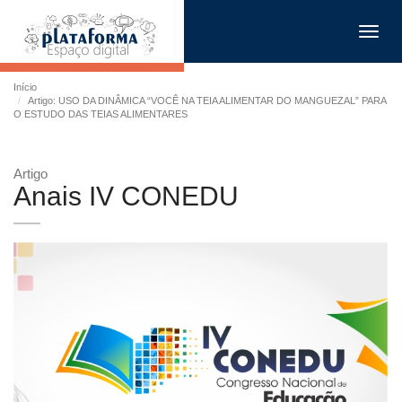
Toggl
navig
Início
Artigo: USO DA DINÂMICA “VOCÊ NA TEIA ALIMENTAR DO MANGUEZAL” PARA
O ESTUDO DAS TEIAS ALIMENTARES
Artigo
Anais IV CONEDU