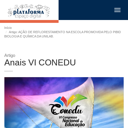
Toggl
navig
Início
Artigo: AÇÃO DE REFLORESTAMENTO NA ESCOLA PROMOVIDA PELO PIBID
BIOLOGIA E QUÍMICA DA UNILAB.
Artigo
Anais VI CONEDU