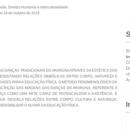
usão, Direitos Humanos e Interculturalidade
m 24 de outubro de 2019
S
SA
te
CO
Di
S DANÇAS TRADICIONAIS DO ARARUNA ATRAVÉS DA ESTÉTICA DOS
<h
ESENTANDO RELAÇÕES SIMBÓLICAS ENTRE CORPO, NATUREZA E
Ac
DADES PARA A EDUCAÇÃO FÍSICA. O MÉTODO FENOMENOLÓGICO DA
ESCRIÇÃO DAS IMAGENS DAS DANÇAS DO ARARUNA, REFERENTE À
ÇA COMO UMA ARTE CAPAZ DE POTENCIALIZAR A EXISTÊNCIA. É
QUE DESVELA RELAÇÕES ENTRE CORPO, CULTURA E NATUREZA,
I
ENSIBILIZAR O OLHAR DA EDUCAÇÃO FÍSICA.