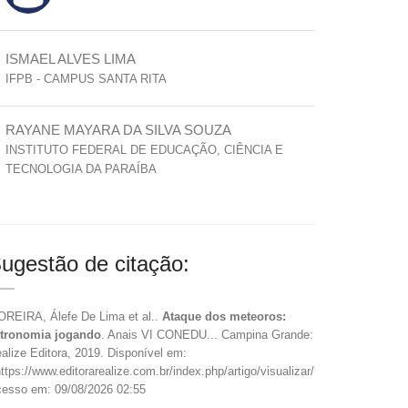
ISMAEL ALVES LIMA
IFPB - CAMPUS SANTA RITA
RAYANE MAYARA DA SILVA SOUZA
INSTITUTO FEDERAL DE EDUCAÇÃO, CIÊNCIA E
TECNOLOGIA DA PARAÍBA
ugestão de citação:
REIRA, Álefe De Lima et al..
Ataque dos meteoros:
tronomia jogando
. Anais VI CONEDU... Campina Grande:
alize Editora, 2019. Disponível em:
ttps://www.editorarealize.com.br/index.php/artigo/visualizar/59307>.
esso em: 09/08/2026 02:55