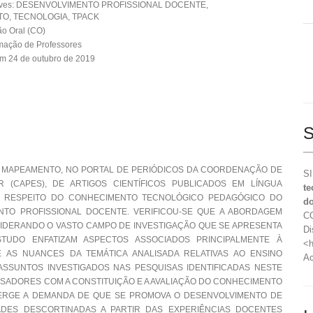
aves: DESENVOLVIMENTO PROFISSIONAL DOCENTE,
O, TECNOLOGIA, TPACK
o Oral (CO)
mação de Professores
m 24 de outubro de 2019
S
M MAPEAMENTO, NO PORTAL DE PERIÓDICOS DA COORDENAÇÃO DE
SI
 (CAPES), DE ARTIGOS CIENTÍFICOS PUBLICADOS EM LÍNGUA
te
, A RESPEITO DO CONHECIMENTO TECNOLÓGICO PEDAGÓGICO DO
do
TO PROFISSIONAL DOCENTE. VERIFICOU-SE QUE A ABORDAGEM
CO
NSIDERANDO O VASTO CAMPO DE INVESTIGAÇÃO QUE SE APRESENTA
Di
STUDO ENFATIZAM ASPECTOS ASSOCIADOS PRINCIPALMENTE À
<h
AS NUANCES DA TEMÁTICA ANALISADA RELATIVAS AO ENSINO
Ac
ASSUNTOS INVESTIGADOS NAS PESQUISAS IDENTIFICADAS NESTE
ADORES COM A CONSTITUIÇÃO E A AVALIAÇÃO DO CONHECIMENTO
ERGE A DEMANDA DE QUE SE PROMOVA O DESENVOLVIMENTO DE
ADES DESCORTINADAS A PARTIR DAS EXPERIÊNCIAS DOCENTES