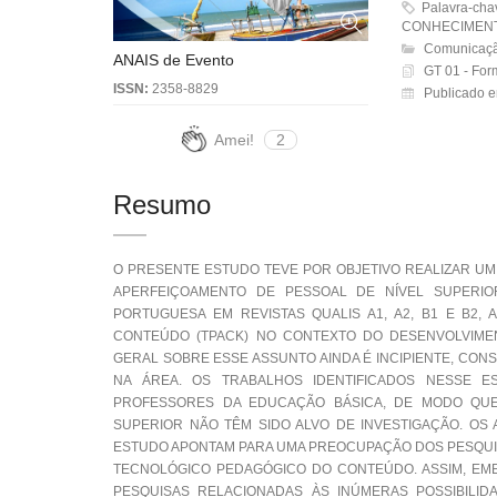
Palavra-ch
CONHECIMENT
Comunicaçã
ANAIS de Evento
GT 01 - For
ISSN:
2358-8829
Publicado e
Amei!
2
Resumo
O PRESENTE ESTUDO TEVE POR OBJETIVO REALIZAR U
APERFEIÇOAMENTO DE PESSOAL DE NÍVEL SUPERIOR
PORTUGUESA EM REVISTAS QUALIS A1, A2, B1 E B2
CONTEÚDO (TPACK) NO CONTEXTO DO DESENVOLVIMEN
GERAL SOBRE ESSE ASSUNTO AINDA É INCIPIENTE, CO
NA ÁREA. OS TRABALHOS IDENTIFICADOS NESSE E
PROFESSORES DA EDUCAÇÃO BÁSICA, DE MODO QUE 
SUPERIOR NÃO TÊM SIDO ALVO DE INVESTIGAÇÃO. OS 
ESTUDO APONTAM PARA UMA PREOCUPAÇÃO DOS PESQUIS
TECNOLÓGICO PEDAGÓGICO DO CONTEÚDO. ASSIM, EM
PESQUISAS RELACIONADAS ÀS INÚMERAS POSSIBILID