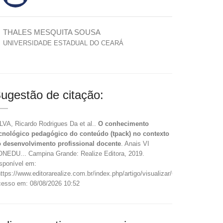
THALES MESQUITA SOUSA
UNIVERSIDADE ESTADUAL DO CEARÁ
ugestão de citação:
LVA, Ricardo Rodrigues Da et al..
O conhecimento
cnológico pedagógico do conteúdo (tpack) no contexto
 desenvolvimento profissional docente
. Anais VI
NEDU... Campina Grande: Realize Editora, 2019.
sponível em:
ttps://www.editorarealize.com.br/index.php/artigo/visualizar/61265>.
esso em: 08/08/2026 10:52