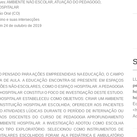
aves: AMBIENTE NÃO ESCOLAR, ATUAÇÃO DO PEDAGOGO,
OSPITALAR
o Oral (CO)
ino e suas intersecções
m 24 de outubro de 2019
S
VO PENSADO PARA AÇÕES EMPREENDIDAS NA EDUCAÇÃO, O CAMPO
LU
A DE AULA. A EDUCAÇÃO ENCONTRA-SE PRESENTE EM ESPAÇOS
pe
ÇÕES NÃO-ESCOLARES, COMO O ESPAÇO HOSPITALAR. A PEDAGOGIA
ho
HOSPITALAR CONSTITUI O FOCO DE INVESTIGAÇÃO DESTE ESTUDO.
ho
OSPITALAR ESTABELECEU COMO OBJETIVOS: CRIAR UM AMBIENTE
Ed
INSTITUIÇÃO HOSPITALAR ESCOLHIDA; OFERECER AOS PACIENTES
<h
O ATIVIDADES LÚDICAS DURANTE O PERÍODO DE INTERNAÇÃO OU
Ac
R AOS DISCENTES DO CURSO DE PEDAGOGIA APROFUNDAMENTO
MBIENTE HOSPITALAR. A INVESTIGAÇÃO ADOTOU COMO ESCOLHA
DO TIPO EXPLORATÓRIO. SELECIONOU COMO INSTRUMENTOS DE
TALARES ESCOLHIDOS FORAM: ALA PEDIÁTRICA E AMBULATÓRIO