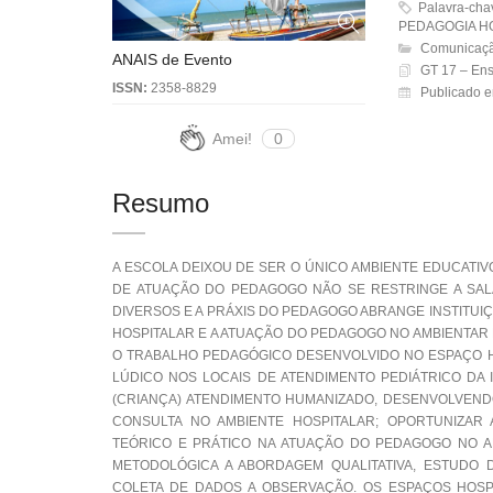
Palavra-ch
PEDAGOGIA H
Comunicaçã
ANAIS de Evento
GT 17 – Ens
ISSN:
2358-8829
Publicado e
Amei!
0
Resumo
A ESCOLA DEIXOU DE SER O ÚNICO AMBIENTE EDUCATI
DE ATUAÇÃO DO PEDAGOGO NÃO SE RESTRINGE A SAL
DIVERSOS E A PRÁXIS DO PEDAGOGO ABRANGE INSTITUI
HOSPITALAR E A ATUAÇÃO DO PEDAGOGO NO AMBIENTAR 
O TRABALHO PEDAGÓGICO DESENVOLVIDO NO ESPAÇO H
LÚDICO NOS LOCAIS DE ATENDIMENTO PEDIÁTRICO DA 
(CRIANÇA) ATENDIMENTO HUMANIZADO, DESENVOLVEND
CONSULTA NO AMBIENTE HOSPITALAR; OPORTUNIZA
TEÓRICO E PRÁTICO NA ATUAÇÃO DO PEDAGOGO NO A
METODOLÓGICA A ABORDAGEM QUALITATIVA, ESTUDO 
COLETA DE DADOS A OBSERVAÇÃO. OS ESPAÇOS HOSPI