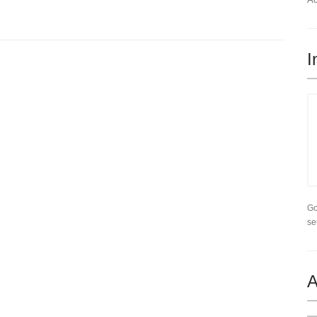
I
Go
se
A