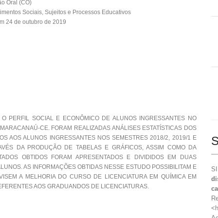
o Oral (CO)
mentos Sociais, Sujeitos e Processos Educativos
m 24 de outubro de 2019
O PERFIL SOCIAL E ECONÔMICO DE ALUNOS INGRESSANTES NO
 MARACANAÚ-CE. FORAM REALIZADAS ANÁLISES ESTATÍSTICAS DOS
OS AOS ALUNOS INGRESSANTES NOS SEMESTRES 2018/2, 2019/1 E
S
RAVÉS DA PRODUÇÃO DE TABELAS E GRÁFICOS, ASSIM COMO DA
TADOS OBTIDOS FORAM APRESENTADOS E DIVIDIDOS EM DUAS
ALUNOS. AS INFORMAÇÕES OBTIDAS NESSE ESTUDO POSSIBILITAM E
SI
ISEM A MELHORIA DO CURSO DE LICENCIATURA EM QUÍMICA EM
di
REFERENTES AOS GRADUANDOS DE LICENCIATURAS.
c
Re
<h
Ac