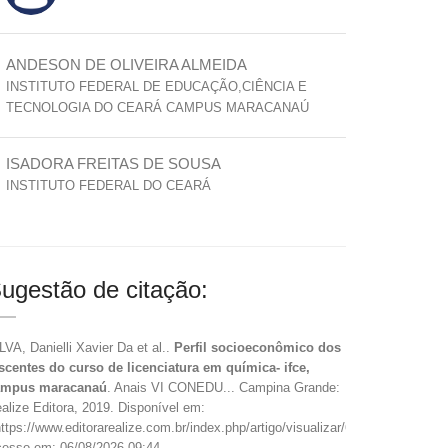
ANDESON DE OLIVEIRA ALMEIDA
INSTITUTO FEDERAL DE EDUCAÇÃO,CIÊNCIA E
TECNOLOGIA DO CEARÁ CAMPUS MARACANAÚ
ISADORA FREITAS DE SOUSA
INSTITUTO FEDERAL DO CEARÁ
ugestão de citação:
LVA, Danielli Xavier Da et al..
Perfil socioeconômico dos
scentes do curso de licenciatura em química- ifce,
ampus maracanaú
. Anais VI CONEDU... Campina Grande:
alize Editora, 2019. Disponível em:
ttps://www.editorarealize.com.br/index.php/artigo/visualizar/62000>.
esso em: 06/08/2026 09:44