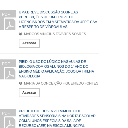
UMA BREVE DISCUSSÃO SOBRE AS
PDF
PERCEPÇÕES DE UM GRUPO DE
LICENCIANDOS EM MATEMÁTICA DA UFPE-CAA
A RESPEITO DE VÍDEOAULAS
MARCOS VINÍCIUS TAVARES SOARES
Acessar
PIBID: O USO DO LÚDICO NAS AULAS DE
PDF
BIOLOGIA COM OS ALUNOS DO 1° ANO DO
ENSINO MÉDIO APLICAÇÃO: JOGO DA TRILHA
NA BIOLOGIA
MARIA DA CONCEIÇÃO FIGUEIREDO FONTES
Acessar
PROJETO DE DESENVOLVIMENTO DE
PDF
ATIVIDADES SENSORIAIS NA HORTA ESCOLAR
COM ALUNOS ESPECIAIS DA SALA DE
RECURSO (AEE) NA ESCOLA MUNCIPAL