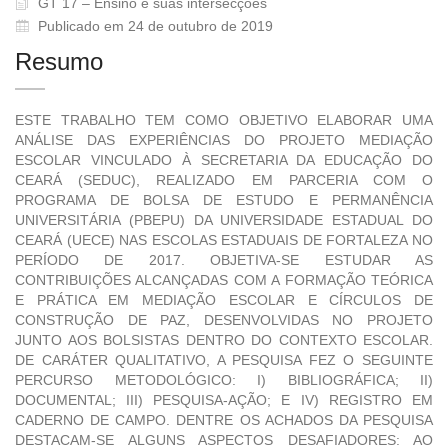
GT 17 – Ensino e suas intersecções
Publicado em 24 de outubro de 2019
Resumo
ESTE TRABALHO TEM COMO OBJETIVO ELABORAR UMA
ANÁLISE DAS EXPERIÊNCIAS DO PROJETO MEDIAÇÃO
ESCOLAR VINCULADO À SECRETARIA DA EDUCAÇÃO DO
CEARÁ (SEDUC), REALIZADO EM PARCERIA COM O
PROGRAMA DE BOLSA DE ESTUDO E PERMANÊNCIA
UNIVERSITÁRIA (PBEPU) DA UNIVERSIDADE ESTADUAL DO
CEARÁ (UECE) NAS ESCOLAS ESTADUAIS DE FORTALEZA NO
PERÍODO DE 2017. OBJETIVA-SE ESTUDAR AS
CONTRIBUIÇÕES ALCANÇADAS COM A FORMAÇÃO TEÓRICA
E PRÁTICA EM MEDIAÇÃO ESCOLAR E CÍRCULOS DE
CONSTRUÇÃO DE PAZ, DESENVOLVIDAS NO PROJETO
JUNTO AOS BOLSISTAS DENTRO DO CONTEXTO ESCOLAR.
DE CARÁTER QUALITATIVO, A PESQUISA FEZ O SEGUINTE
PERCURSO METODOLÓGICO: I) BIBLIOGRÁFICA; II)
DOCUMENTAL; III) PESQUISA-AÇÃO; E IV) REGISTRO EM
CADERNO DE CAMPO. DENTRE OS ACHADOS DA PESQUISA
DESTACAM-SE ALGUNS ASPECTOS DESAFIADORES: AO