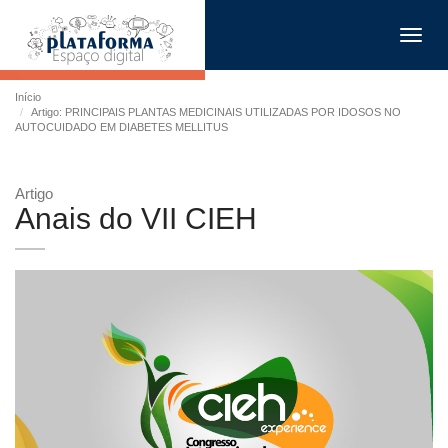
Toggl
navig
Início
Artigo: PRINCIPAIS PLANTAS MEDICINAIS UTILIZADAS POR IDOSOS NO
AUTOCUIDADO EM DIABETES MELLITUS
Artigo
Anais do VII CIEH