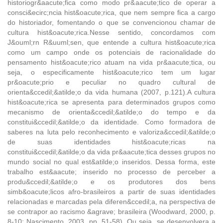
historiogr&aacute;fica como modo pr&aacute;tico de operar a
consci&ecirc;ncia hist&oacute;rica, que nem sempre fica a cargo
do historiador, fomentando o que se convencionou chamar de
cultura hist&oacute;rica.Nesse sentido, concordamos com
J&ouml;rn R&uuml;sen, que entende a cultura hist&oacute;rica
como um campo onde os potenciais de racionalidade do
pensamento hist&oacute;rico atuam na vida pr&aacute;tica, ou
seja, o especificamente hist&oacute;rico tem um lugar
pr&oacute;prio e peculiar no quadro cultural de
orienta&ccedil;&atilde;o da vida humana (2007, p.121).A cultura
hist&oacute;rica se apresenta para determinados grupos como
mecanismo de orienta&ccedil;&atilde;o do tempo e da
constitui&ccedil;&atilde;o da identidade. Como formadora de
saberes na luta pelo reconhecimento e valoriza&ccedil;&atilde;o
de suas identidades hist&oacute;ricas na
constitui&ccedil;&atilde;o da vida pr&aacute;tica desses grupos no
mundo social no qual est&atilde;o inseridos. Dessa forma, este
trabalho est&aacute; inserido no processo de perceber a
produ&ccedil;&atilde;o e os produtores dos bens
simb&oacute;licos afro-brasileiros a partir de suas identidades
relacionadas e marcadas pela diferen&ccedil;a, na perspectiva de
se contrapor ao racismo &agrave; brasileira (Woodward, 2000, p.
8-10; Nascimento, 2003, pp. 51-58). Ou seja, se desenvolvera a