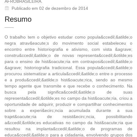
AFROBRASILEIRA.
Publicado em 02 de dezembro de 2014
Resumo
O trabalho tem o objetivo estudar como popula&ccedil;&atilde;o
negra atrav&eacute;s do movimento social estabeleceu o
encontro entre historiografia e ativismo, com vista &agrave;
constru&ccedil;&atilde;o de novas representa&ccedil;&otilde;es
para o ensino de hist&oacute;ria em contraposi&ccedil;&atilde;o
&agrave; historiografia tradicional. Essa popula&ccedil;&atilde;o
procurou sistematizar a articula&ccedil;&atilde;o entre o processo
e a produ&ccedil;&atilde;o hist&oacute;rica, sendo ao mesmo
tempo agente que transmite e que recebe o conhecimento. Na
busca pela significa&ccedil;&atilde;o de suas
representa&ccedil;&otilde;es no campo da hist&oacute;ria, criou a
oportunidade de adquirir, produzir e compartilhar conhecimentos
sobre a experi&ecirc;ncia acumulada durante a sua
trajet&oacute;ria de resist&ecirc;ncia, possibilitando
a&ccedil;&otilde;es educativas no campo da hist&oacute;ria que
resultou na implanta&ccedil;&atilde;o de programas de
educa&ccedil;&atilde;o para a cidadania, envolvendo grupos dos