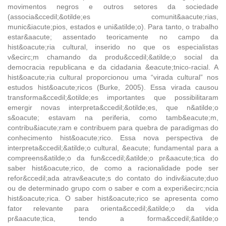
movimentos negros e outros setores da sociedade
(associa&ccedil;&otilde;es comunit&aacute;rias,
munic&iacute;pios, estados e uni&atilde;o). Para tanto, o trabalho
estar&aacute; assentado teoricamente no campo da
hist&oacute;ria cultural, inserido no que os especialistas
v&ecirc;m chamando da produ&ccedil;&atilde;o social da
democracia republicana e da cidadania &eacute;tnico-racial. A
hist&oacute;ria cultural proporcionou uma “virada cultural” nos
estudos hist&oacute;ricos (Burke, 2005). Essa virada causou
transforma&ccedil;&otilde;es importantes que possibilitaram
emergir novas interpreta&ccedil;&otilde;es, que n&atilde;o
s&oacute; estavam na periferia, como tamb&eacute;m,
contribu&iacute;ram e contribuem para quebra de paradigmas do
conhecimento hist&oacute;rico. Essa nova perspectiva de
interpreta&ccedil;&atilde;o cultural, &eacute; fundamental para a
compreens&atilde;o da fun&ccedil;&atilde;o pr&aacute;tica do
saber hist&oacute;rico, de como a racionalidade pode ser
refor&ccedil;ada atrav&eacute;s do contato do indiv&iacute;duo
ou de determinado grupo com o saber e com a experi&ecirc;ncia
hist&oacute;rica. O saber hist&oacute;rico se apresenta como
fator relevante para orienta&ccedil;&atilde;o da vida
pr&aacute;tica, tendo a forma&ccedil;&atilde;o