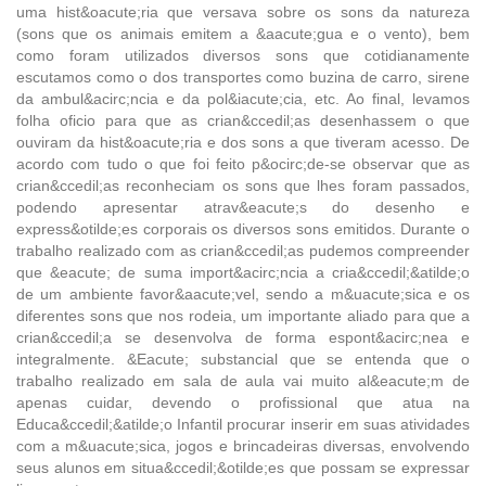
uma hist&oacute;ria que versava sobre os sons da natureza
(sons que os animais emitem a &aacute;gua e o vento), bem
como foram utilizados diversos sons que cotidianamente
escutamos como o dos transportes como buzina de carro, sirene
da ambul&acirc;ncia e da pol&iacute;cia, etc. Ao final, levamos
folha oficio para que as crian&ccedil;as desenhassem o que
ouviram da hist&oacute;ria e dos sons a que tiveram acesso. De
acordo com tudo o que foi feito p&ocirc;de-se observar que as
crian&ccedil;as reconheciam os sons que lhes foram passados,
podendo apresentar atrav&eacute;s do desenho e
express&otilde;es corporais os diversos sons emitidos. Durante o
trabalho realizado com as crian&ccedil;as pudemos compreender
que &eacute; de suma import&acirc;ncia a cria&ccedil;&atilde;o
de um ambiente favor&aacute;vel, sendo a m&uacute;sica e os
diferentes sons que nos rodeia, um importante aliado para que a
crian&ccedil;a se desenvolva de forma espont&acirc;nea e
integralmente. &Eacute; substancial que se entenda que o
trabalho realizado em sala de aula vai muito al&eacute;m de
apenas cuidar, devendo o profissional que atua na
Educa&ccedil;&atilde;o Infantil procurar inserir em suas atividades
com a m&uacute;sica, jogos e brincadeiras diversas, envolvendo
seus alunos em situa&ccedil;&otilde;es que possam se expressar