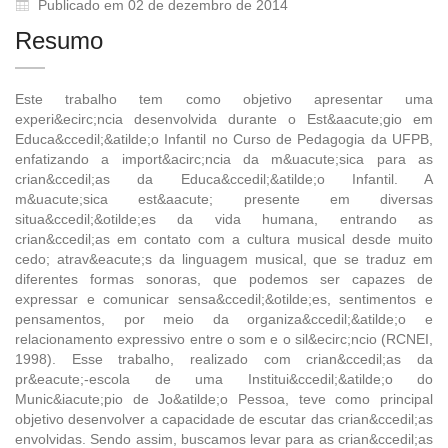
Publicado em 02 de dezembro de 2014
Resumo
Este trabalho tem como objetivo apresentar uma
experi&ecirc;ncia desenvolvida durante o Est&aacute;gio em
Educa&ccedil;&atilde;o Infantil no Curso de Pedagogia da UFPB,
enfatizando a import&acirc;ncia da m&uacute;sica para as
crian&ccedil;as da Educa&ccedil;&atilde;o Infantil. A
m&uacute;sica est&aacute; presente em diversas
situa&ccedil;&otilde;es da vida humana, entrando as
crian&ccedil;as em contato com a cultura musical desde muito
cedo; atrav&eacute;s da linguagem musical, que se traduz em
diferentes formas sonoras, que podemos ser capazes de
expressar e comunicar sensa&ccedil;&otilde;es, sentimentos e
pensamentos, por meio da organiza&ccedil;&atilde;o e
relacionamento expressivo entre o som e o sil&ecirc;ncio (RCNEI,
1998). Esse trabalho, realizado com crian&ccedil;as da
pr&eacute;-escola de uma Institui&ccedil;&atilde;o do
Munic&iacute;pio de Jo&atilde;o Pessoa, teve como principal
objetivo desenvolver a capacidade de escutar das crian&ccedil;as
envolvidas. Sendo assim, buscamos levar para as crian&ccedil;as