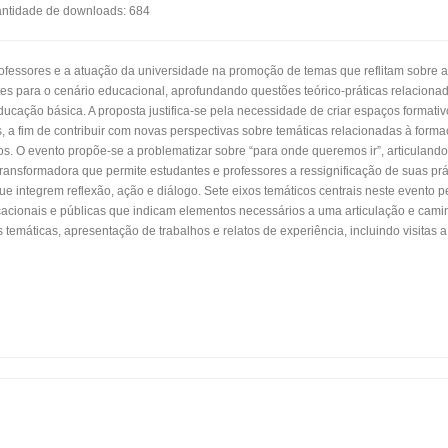
ntidade de downloads: 684
ofessores e a atuação da universidade na promoção de temas que reflitam sobre a
s para o cenário educacional, aprofundando questões teórico-práticas relacionad
ucação básica. A proposta justifica-se pela necessidade de criar espaços formativo
a fim de contribuir com novas perspectivas sobre temáticas relacionadas à formaç
os. O evento propõe-se a problematizar sobre “para onde queremos ir”, articulando
transformadora que permite estudantes e professores a ressignificação de suas prá
ue integrem reflexão, ação e diálogo. Sete eixos temáticos centrais neste evento
ucacionais e públicas que indicam elementos necessários a uma articulação e cam
emáticas, apresentação de trabalhos e relatos de experiência, incluindo visitas 