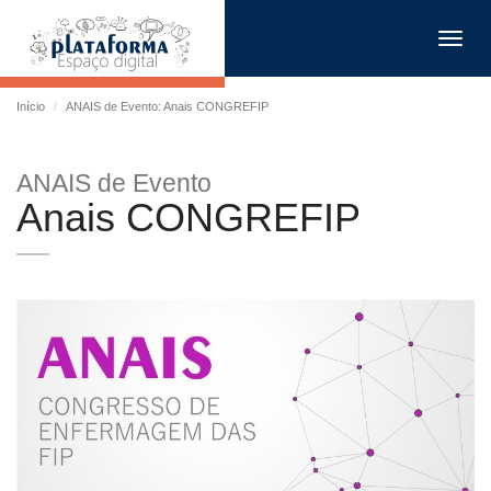
Toggl
navig
Início
ANAIS de Evento: Anais CONGREFIP
ANAIS de Evento
Anais CONGREFIP