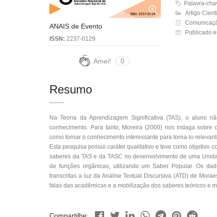
Palavra-chaves
Artigo Cientí
Comunicação
ANAIS de Evento
Publicado e
ISSN:
2237-0129
Amei!
0
Resumo
Na Teoria da Aprendizagem Significativa (TAS), o aluno nã
conhecimento. Para tanto, Moreira (2000) nos indaga sobre o
como tornar o conhecimento interessante para torna-lo relevant
Esta pesquisa possui caráter qualitativo e teve como objetiv
saberes da TAS e da TASC no desenvolvimento de uma Unidade
de funções orgânicas, utilizando um Saber Popular. Os da
transcritas a luz da Análise Textual Discursiva (ATD) de Mora
falas das acadêmicas e a mobilização dos saberes teóricos e m
Compartilhe: