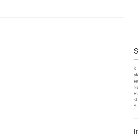
S
KU
si
en
Na
Re
<h
Ac
I