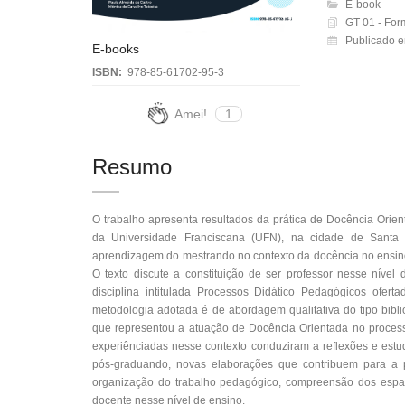
E-book
GT 01 - For
Publicado e
E-books
ISBN:
978-85-61702-95-3
Amei!
1
Resumo
O trabalho apresenta resultados da prática de Docência Or
da Universidade Franciscana (UFN), na cidade de Santa 
aprendizagem do mestrando no contexto da docência no ensino 
O texto discute a constituição de ser professor nesse nível
disciplina intitulada Processos Didático Pedagógicos oferta
metodologia adotada é de abordagem qualitativa do tipo bibli
que representou a atuação de Docência Orientada no process
experiênciadas nesse contexto conduziram a reflexões e est
pós-graduando, novas elaborações que contribuem para a p
organização do trabalho pedagógico, compreensão dos espaç
docente nesse nível de ensino.