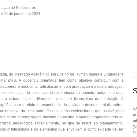
mação de Professores
m 24 de janeiro de 2024
ientada, do Mestrado Acadêmico em Ensino de Humanidades e Linguagens
Maria/RS. A docência orientada tem como objetivo contribuir com a
superior e possibilitar articulação entre a graduação e a pós-graduação.
S
 de ensino aliando ao relato de experiência da primeira autora em uma
da a estudantes de diferentes cursos de licenciatura da instituição. A
ográfica com o relato de experiência da atividade docente, enfatizando o
SA
o formativo do mestrando. Os resultados evidenciaram que as vivências
or
udos sobre aprendizagem docente no ensino superior, proporcionando ao
ed
rática pedagógica especialmente, no que se refere ao planejamento,
(V
os institucionais e os elementos que envolvem a complexidade de ser
Di