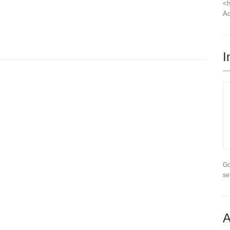
<h
Ac
I
Go
se
A