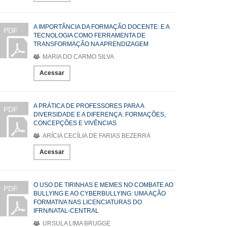
A IMPORTÂNCIA DA FORMAÇÃO DOCENTE: E A
PDF
TECNOLOGIA COMO FERRAMENTA DE
TRANSFORMAÇÃO NA APRENDIZAGEM
MARIA DO CARMO SILVA
Acessar
A PRÁTICA DE PROFESSORES PARA A
PDF
DIVERSIDADE E A DIFERENÇA: FORMAÇÕES,
CONCEPÇÕES E VIVÊNCIAS
ARÍCIA CECÍLIA DE FARIAS BEZERRA
Acessar
O USO DE TIRINHAS E MEMES NO COMBATE AO
PDF
BULLYING E AO CYBERBULLYING: UMA AÇÃO
FORMATIVA NAS LICENCIATURAS DO
IFRN/NATAL-CENTRAL
URSULA LIMA BRUGGE