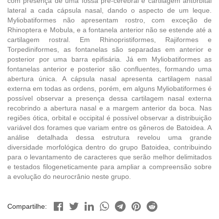
com presença de uma fossa pré-cerebral e cartilagem antorbital
lateral a cada cápsula nasal, dando o aspecto de um leque.
Myliobatiformes não apresentam rostro, com exceção de
Rhinoptera e Mobula, e a fontanela anterior não se estende até a
cartilagem rostral. Em Rhinopristiformes, Rajiformes e
Torpediniformes, as fontanelas são separadas em anterior e
posterior por uma barra epifisária. Já em Myliobatiformes as
fontanelas anterior e posterior são confluentes, formando uma
abertura única. A cápsula nasal apresenta cartilagem nasal
externa em todas as ordens, porém, em alguns Myliobatiformes é
possível observar a presença dessa cartilagem nasal externa
recobrindo a abertura nasal e a margem anterior da boca. Nas
regiões ótica, orbital e occipital é possível observar a distribuição
variável dos forames que variam entre os gêneros de Batoidea. A
análise detalhada dessa estrutura revelou uma grande
diversidade morfológica dentro do grupo Batoidea, contribuindo
para o levantamento de caracteres que serão melhor delimitados
e testados filogeneticamente para ampliar a compreensão sobre
a evolução do neurocrânio neste grupo.
Compartilhe: