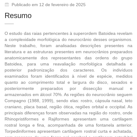
Publicado em 12 de fevereiro de 2025
Resumo
O estudo das raias pertencentes à superordem Batoidea revelam
a complexidade morfológica do neurocrânio desses organismos.
Neste trabalho, foram analisadas descrições presentes na
literatura e as estruturas presentes em neurocrânios preparados
anatomicamente dos representantes das ordens do grupo
Batoidea, para uma reavaliação morfológica detalhada e
posterior padronização dos caracteres. Os indivíduos
examinados foram identificados à nível de espécie, medidos
quanto ao comprimento total e largura do disco, sexados e
posteriormente preparados por dissecção manual e
armazenados em álcool 70%. As regiões do neurocrânio seguem
Compagno (1988, 1999), sendo elas: rostro, cápsula nasal, teto
craniano, placa basal, região ótica, regiões orbital e occipital. As
principais diferenças foram observadas na região do rostro, onde
Rhinopristiformes e Rajiformes apresentam uma cartilagem
rostral longa e fina, acompanhada de uma fontanela anterior.
Torpediniformes apresentam cartilagem rostral curta e achatada,