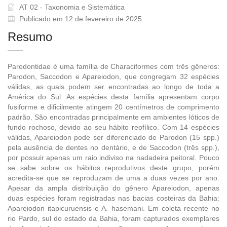
AT 02 - Taxonomia e Sistemática
Publicado em 12 de fevereiro de 2025
Resumo
Parodontidae é uma família de Characiformes com três gêneros:
Parodon, Saccodon e Apareiodon, que congregam 32 espécies
válidas, as quais podem ser encontradas ao longo de toda a
América do Sul. As espécies desta família apresentam corpo
fusiforme e dificilmente atingem 20 centímetros de comprimento
padrão. São encontradas principalmente em ambientes lóticos de
fundo rochoso, devido ao seu hábito reofílico. Com 14 espécies
válidas, Apareiodon pode ser diferenciado de Parodon (15 spp.)
pela ausência de dentes no dentário, e de Saccodon (três spp.),
por possuir apenas um raio indiviso na nadadeira peitoral. Pouco
se sabe sobre os hábitos reprodutivos deste grupo, porém
acredita-se que se reproduzam de uma a duas vezes por ano.
Apesar da ampla distribuição do gênero Apareiodon, apenas
duas espécies foram registradas nas bacias costeiras da Bahia:
Apareiodon itapicuruensis e A. hasemani. Em coleta recente no
rio Pardo, sul do estado da Bahia, foram capturados exemplares