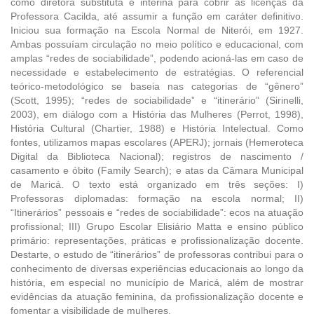
como diretora substituta e interina para cobrir as licenças da
Professora Cacilda, até assumir a função em caráter definitivo.
Iniciou sua formação na Escola Normal de Niterói, em 1927.
Ambas possuíam circulação no meio político e educacional, com
amplas “redes de sociabilidade”, podendo acioná-las em caso de
necessidade e estabelecimento de estratégias. O referencial
teórico-metodológico se baseia nas categorias de “gênero”
(Scott, 1995); “redes de sociabilidade” e “itinerário” (Sirinelli,
2003), em diálogo com a História das Mulheres (Perrot, 1998),
História Cultural (Chartier, 1988) e História Intelectual. Como
fontes, utilizamos mapas escolares (APERJ); jornais (Hemeroteca
Digital da Biblioteca Nacional); registros de nascimento /
casamento e óbito (Family Search); e atas da Câmara Municipal
de Maricá. O texto está organizado em três seções: I)
Professoras diplomadas: formação na escola normal; II)
“Itinerários” pessoais e “redes de sociabilidade”: ecos na atuação
profissional; III) Grupo Escolar Elisiário Matta e ensino público
primário: representações, práticas e profissionalização docente.
Destarte, o estudo de “itinerários” de professoras contribui para o
conhecimento de diversas experiências educacionais ao longo da
história, em especial no município de Maricá, além de mostrar
evidências da atuação feminina, da profissionalização docente e
fomentar a visibilidade de mulheres.