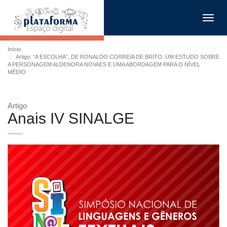
Toggl
navig
Início
Artigo: “A ESCOLHA”, DE RONALDO CORREIA DE BRITO: UM ESTUDO SOBRE
A PERSONAGEM ALDENORA NOVAES E UMA ABORDAGEM PARA O NÍVEL
MÉDIO
Artigo
Anais IV SINALGE