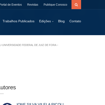
Portal de Eventos
Revistas
Publique Conosco
Trabalhos Publicados
Edições
Blog
Contato
LI UNIVERSIDADE FEDERAL DE JUIZ DE FORA –
utores
IONE SILVA VILELA PICOLI