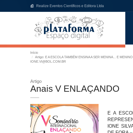
Realize Eventos Científicos e Editora Ltda
Início
Artigo: E A ESCOLA TAMBÉM ENSINA A SER MENINA... E MEN
IONE.VI@BOL.COM.BR
Artigo
Anais V ENLAÇANDO
E A ESCO
REPRESE
IONE SILV
DE FORA –