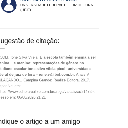
UNIVERSIDADE FEDERAL DE JUIZ DE FORA
(UFJF)
ugestão de citação:
COLI, Ione Silva Vilela.
E a escola também ensina a ser
nina... e menino: representações de gênero no
tidiano escolar ione silva vilela pícoli universidade
deral de juiz de fora – ione.vi@bol.com.br
. Anais V
LAÇANDO... Campina Grande: Realize Editora, 2017.
sponível em:
ttps://www.editorarealize.com.br/artigo/visualizar/31478>.
esso em: 06/08/2026 21:21
ndique o artigo a um amigo