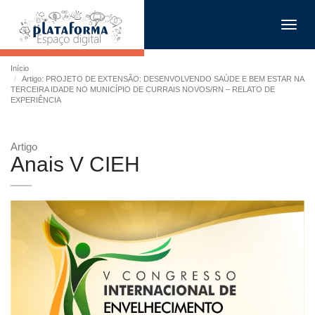
Toggl
navig
Início
Artigo: PROJETO DE EXTENSÃO: DESENVOLVENDO SAÚDE E BEM ESTAR NA
TERCEIRA IDADE NO MUNICÍPIO DE CURRAIS NOVOS/RN – RELATO DE
EXPERIÊNCIA
Artigo
Anais V CIEH