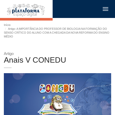
Toggl
navig
Início
Artigo: A IMPORTÂNCIA DO PROFESSOR DE BIOLOGIA NA FORMAÇÃO DO
SENSO CRÍTICO DO ALUNO COM A CHEGADA DA NOVA REFORMA DO ENSINO
MÉDIO
Artigo
Anais V CONEDU