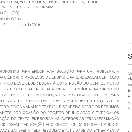
ves: INICIAÇÃO CIENTÍFICA, ENSINO DE CIÊNCIAS, PERFIL
ANÁLISE TEXTUAL DISCURSIVA
o Oral (CO)
ino de Ciências
m 24 de outubro de 2019
S
 PROPOSTAS PARA ENCONTRAR SOLUÇÃO PARA UM PROBLEMA. A
MA
 DA CIÊNCIA. O PROCESSO DE ENSINO E APRENDIZAGEM CENTRADO
ci
NTÍFICO DEVE CEDER LUGAR À CONSTRUÇÃO DO CONHECIMENTO
co
ESTUDANTES ACERCA DA ATIVIDADE CIENTÍFICA. PARTINDO DO
fu
UM PROJETO DE INTRODUÇÃO À PESQUISA CIENTÍFICA PARA
Ed
MUDANÇA DE PERFIL CONCEITUAL NESTES DISCENTES QUANTO À
<h
METODOLÓGICA A ANÁLISE TEXTUAL DISCURSIVA SOBRE OS RESUMOS
Ac
TES POR OCASIÃO DO PROJETO DE INICIAÇÃO CIENTÍFICA. OS
ZAÇÃO DO TEXTO, EMERGIRAM AS CATEGORIAS “TRANSFORMAÇÃO
CICLAGEM”, “EDUCAÇÃO ECOLÓGICA”, “CUIDADO COM O MUNDO”,
IDADE SATISFEITA PELA PESQUISA” E “UTILIDADE DO EXPERIMENTO