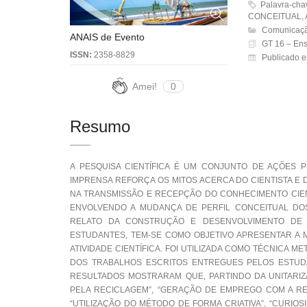
Palavra-cha
CONCEITUAL, 
Comunicaçã
ANAIS de Evento
GT 16 – Ens
ISSN:
2358-8829
Publicado e
Amei!
0
Resumo
A PESQUISA CIENTÍFICA É UM CONJUNTO DE AÇÕES
IMPRENSA REFORÇA OS MITOS ACERCA DO CIENTISTA E
NA TRANSMISSÃO E RECEPÇÃO DO CONHECIMENTO CIE
ENVOLVENDO A MUDANÇA DE PERFIL CONCEITUAL DOS 
RELATO DA CONSTRUÇÃO E DESENVOLVIMENTO DE 
ESTUDANTES, TEM-SE COMO OBJETIVO APRESENTAR A 
ATIVIDADE CIENTÍFICA. FOI UTILIZADA COMO TÉCNICA 
DOS TRABALHOS ESCRITOS ENTREGUES PELOS ESTUDAN
RESULTADOS MOSTRARAM QUE, PARTINDO DA UNITARI
PELA RECICLAGEM”, “GERAÇÃO DE EMPREGO COM A RE
“UTILIZAÇÃO DO MÉTODO DE FORMA CRIATIVA”, “CURIOS