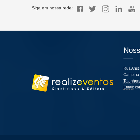
Siga em nossa rede:
Noss
Rua Arist
Campina 
Telephon
Email:
co