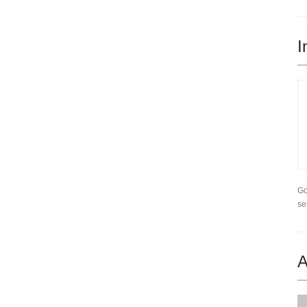
I
Go
se
A