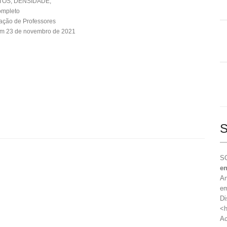
OS, DENSIDADE,
ompleto
ação de Professores
em 23 de novembro de 2021
S
SO
en
An
em
Di
<h
Ac