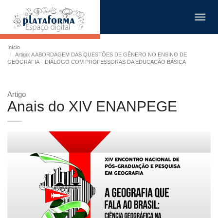
Toggl
navig
Início
Artigo: A ABORDAGEM DAS QUESTÕES DE GÊNERO NO ENSINO DE
GEOGRAFIA – DIÁLOGO COM PROFESSORAS DA EDUCAÇÃO BÁSICA
Artigo
Anais do XIV ENANPEGE