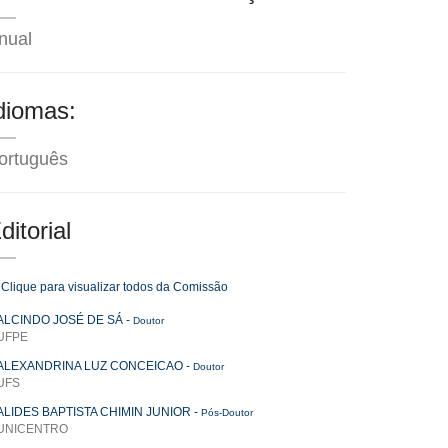
nual
diomas:
ortuguês
ditorial
Clique para visualizar todos da Comissão
ALCINDO JOSÉ DE SÁ
-
Doutor
UFPE
ALEXANDRINA LUZ CONCEICAO
-
Doutor
UFS
ALIDES BAPTISTA CHIMIN JUNIOR
-
Pós-Doutor
UNICENTRO