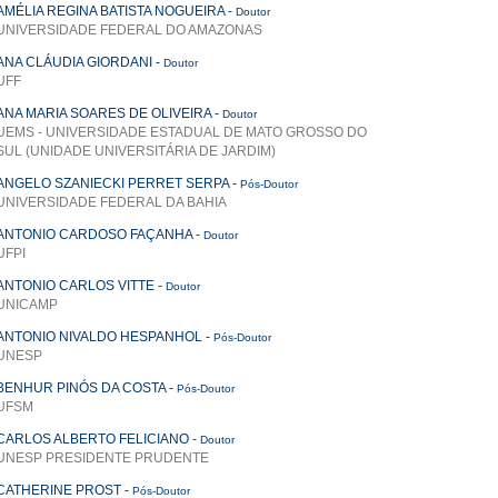
AMÉLIA REGINA BATISTA NOGUEIRA
-
Doutor
UNIVERSIDADE FEDERAL DO AMAZONAS
ANA CLÁUDIA GIORDANI
-
Doutor
UFF
ANA MARIA SOARES DE OLIVEIRA
-
Doutor
UEMS - UNIVERSIDADE ESTADUAL DE MATO GROSSO DO
SUL (UNIDADE UNIVERSITÁRIA DE JARDIM)
ANGELO SZANIECKI PERRET SERPA
-
Pós-Doutor
UNIVERSIDADE FEDERAL DA BAHIA
ANTONIO CARDOSO FAÇANHA
-
Doutor
UFPI
ANTONIO CARLOS VITTE
-
Doutor
UNICAMP
ANTONIO NIVALDO HESPANHOL
-
Pós-Doutor
UNESP
BENHUR PINÓS DA COSTA
-
Pós-Doutor
UFSM
CARLOS ALBERTO FELICIANO
-
Doutor
UNESP PRESIDENTE PRUDENTE
CATHERINE PROST
-
Pós-Doutor