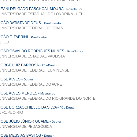
UNIVERSIDADE DO ESTADO DA BAHIA - UNEB
JEANI DELGADO PASCHOAL MOURA
-
Pós-Doutor
UNIVERSIDADE ESTADUAL DE LONDRINA - UEL
JOÃO BATISTA DE DEUS
-
Doutorando
UNIVERSIDADE FEDERAL DE GOIÁS
JOÃO E. FABRINI
-
Pós-Doutor
UFGD
JOÃO OSVALDO RODRIGUES NUNES
-
Pós-Doutor
UNIVERSIDADE ESTADUAL PAULISTA
JORGE LUIZ BARBOSA
-
Pós-Doutor
UNIVERSIDADE FEDERAL FLUMINENSE
JOSÉ ALVES
-
Doutor
UNIVERSIDADE FEDERAL DO ACRE
JOSÉ ALVES MENDES
-
Mestrando
UNIVERSIDADE FEDERAL DO RIO GRANDE DO NORTE
JOSÉ BORZACCHIELLO DA SILVA
-
Pós-Doutor
UFC/PUC-RIO
JOSÉ JÚLIO JÚNIOR GUAME
-
Doutor
UNIVERSIDADE PEDAGÓGICA
JOSÉ MESSIAS BASTOS
-
Doutor