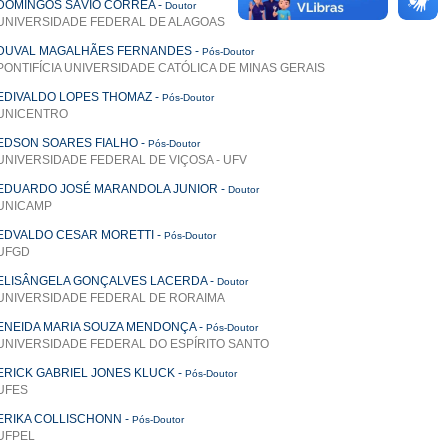
DOMINGOS SÁVIO CORRÊA
-
Doutor
UNIVERSIDADE FEDERAL DE ALAGOAS
DUVAL MAGALHÃES FERNANDES
-
Pós-Doutor
PONTIFÍCIA UNIVERSIDADE CATÓLICA DE MINAS GERAIS
EDIVALDO LOPES THOMAZ
-
Pós-Doutor
UNICENTRO
EDSON SOARES FIALHO
-
Pós-Doutor
UNIVERSIDADE FEDERAL DE VIÇOSA - UFV
EDUARDO JOSÉ MARANDOLA JUNIOR
-
Doutor
UNICAMP
EDVALDO CESAR MORETTI
-
Pós-Doutor
UFGD
ELISÂNGELA GONÇALVES LACERDA
-
Doutor
UNIVERSIDADE FEDERAL DE RORAIMA
ENEIDA MARIA SOUZA MENDONÇA
-
Pós-Doutor
UNIVERSIDADE FEDERAL DO ESPÍRITO SANTO
ERICK GABRIEL JONES KLUCK
-
Pós-Doutor
UFES
ERIKA COLLISCHONN
-
Pós-Doutor
UFPEL