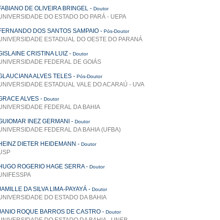
FABIANO DE OLIVEIRA BRINGEL
-
Doutor
UNIVERSIDADE DO ESTADO DO PARÁ - UEPA
FERNANDO DOS SANTOS SAMPAIO
-
Pós-Doutor
UNIVERSIDADE ESTADUAL DO OESTE DO PARANÁ
GISLAINE CRISTINA LUIZ
-
Doutor
UNIVERSIDADE FEDERAL DE GOIÁS
GLAUCIANA ALVES TELES
-
Pós-Doutor
UNIVERSIDADE ESTADUAL VALE DO ACARAÚ - UVA
GRACE ALVES
-
Doutor
UNIVERSIDADE FEDERAL DA BAHIA
GUIOMAR INEZ GERMANI
-
Doutor
UNIVERSIDADE FEDERAL DA BAHIA (UFBA)
HEINZ DIETER HEIDEMANN
-
Doutor
USP
HUGO ROGERIO HAGE SERRA
-
Doutor
UNIFESSPA
JAMILLE DA SILVA LIMA-PAYAYÁ
-
Doutor
UNIVERSIDADE DO ESTADO DA BAHIA
JANIO ROQUE BARROS DE CASTRO
-
Doutor