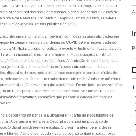
ia (ANPEGE) realizará, entre os dias 10 e 15 de outubro de 2021, o XIV
XIV ENANPEGE virtual). O tema central será “A Geografia que fala ao
A
rá as temáticas debatidas nas Conferências, Mesas Redondas e Grupos de
evento e foi elaborada por Tarcísio Leopoldo, artista plástico, sem-terra,
ri, um coletivo de artistas plásticos do MST.
I
acontecerá na forma virtual (on-line), com todas as suas atividades em
sa opção foi tomada devido à pandemia do COVID 19 e a necessidade do
P
oria da ANPEGE a propor e realizar o evento virtualmente. Passamos pela
da história nacional, o que vem exigindo das associações científicas
lização dos nossos encontros científicos. A produção de conhecimento, o
a conjuntura. Uma imensa boiada está passando sobre o país e as
E
ão, discentes de mestrado e doutorado começam a sentir os efeitos do
eira, pelo menos na forma que conhecíamos até então. A crise econômica e
varam a realização deste encontro acadêmico. De um lado, as associações
ho, do outro, os pesquisadores/discentes com cada vez menos recursos
 simpósios e encontros, condições que passam a colocar em risco os
reciso!
iência geográfica na pandemia ultraliberal” - partiu da necessidade de
ional. A pergunta é: em que a Geografia contribui na produção de
foco. O Brasil nas diferentes escalas. O Brasil na abrangência desse
om o Mundo. A arte e identidade visual do evento tentam sintetizar esse