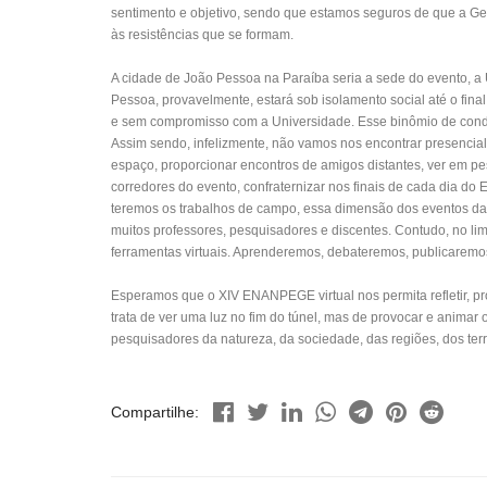
sentimento e objetivo, sendo que estamos seguros de que a Geog
às resistências que se formam.
A cidade de João Pessoa na Paraíba seria a sede do evento, a 
Pessoa, provavelmente, estará sob isolamento social até o fina
e sem compromisso com a Universidade. Esse binômio de condiç
Assim sendo, infelizmente, não vamos nos encontrar presencia
espaço, proporcionar encontros de amigos distantes, ver em pe
corredores do evento, confraternizar nos finais de cada dia
teremos os trabalhos de campo, essa dimensão dos eventos da
muitos professores, pesquisadores e discentes. Contudo, no l
ferramentas virtuais. Aprenderemos, debateremos, publicaremos
Esperamos que o XIV ENANPEGE virtual nos permita refletir, pr
trata de ver uma luz no fim do túnel, mas de provocar e anima
pesquisadores da natureza, da sociedade, das regiões, dos terr
Compartilhe: