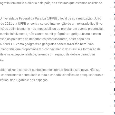
rafia tem muito a dizer a este país, das fissuras que estamos assistindo
Universidade Federal da Paraíba (UFPB) o local de sua realização. João
l de 2021 e a UFPB encontra-se sob intervenção de um reitorado ilegítimo
ões definitivamente nos impossibilitou de projetar um evento presencial.
lmente. Infelizmente, não vamos reunir geógrafas e geógrafos no mesmo
ssoa as palestras de importantes pesquisadores, bater papo nos
 do ENANPEGE como geógrafas e geógrafos sabem fazer tão bem. Não
 Geografia que proporcionam o conhecimento do Brasil e a formação de
imite e na excepcionalidade, teremos um espaço de debate usando as
...
oblematizar e construir conhecimento sobre o Brasil e seu povo. Não se
r o conhecimento acumulado e todo o cabedal científico de pesquisadoras e
itórios, dos lugares e dos espaços.