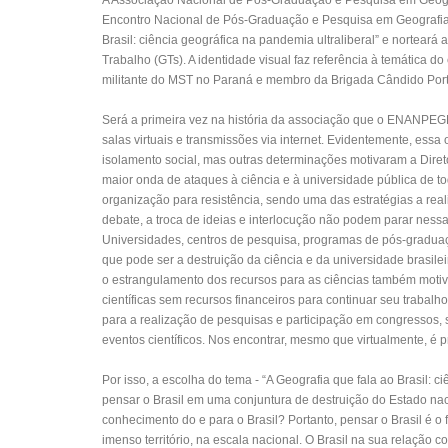
A Associação Nacional de Pós-Graduação e Pesquisa em Geograf
Encontro Nacional de Pós-Graduação e Pesquisa em Geografia (
Brasil: ciência geográfica na pandemia ultraliberal” e nortea
Trabalho (GTs). A identidade visual faz referência à temática do 
militante do MST no Paraná e membro da Brigada Cândido Portina
Será a primeira vez na história da associação que o ENANPEGE 
salas virtuais e transmissões via internet. Evidentemente, es
isolamento social, mas outras determinações motivaram a Diret
maior onda de ataques à ciência e à universidade pública de to
organização para resistência, sendo uma das estratégias a rea
debate, a troca de ideias e interlocução não podem parar ness
Universidades, centros de pesquisa, programas de pós-graduaç
que pode ser a destruição da ciência e da universidade brasil
o estrangulamento dos recursos para as ciências também moti
científicas sem recursos financeiros para continuar seu trabal
para a realização de pesquisas e participação em congressos,
eventos científicos. Nos encontrar, mesmo que virtualmente, é p
Por isso, a escolha do tema - “A Geografia que fala ao Brasil: c
pensar o Brasil em uma conjuntura de destruição do Estado nac
conhecimento do e para o Brasil? Portanto, pensar o Brasil é o 
imenso território, na escala nacional. O Brasil na sua relação c