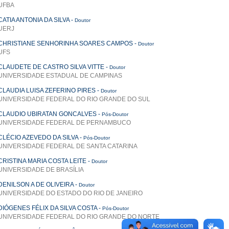
UFBA
CATIA ANTONIA DA SILVA
-
Doutor
UERJ
CHRISTIANE SENHORINHA SOARES CAMPOS
-
Doutor
UFS
CLAUDETE DE CASTRO SILVA VITTE
-
Doutor
UNIVERSIDADE ESTADUAL DE CAMPINAS
CLAUDIA LUISA ZEFERINO PIRES
-
Doutor
UNIVERSIDADE FEDERAL DO RIO GRANDE DO SUL
CLAUDIO UBIRATAN GONCALVES
-
Pós-Doutor
UNIVERSIDADE FEDERAL DE PERNAMBUCO
CLÉCIO AZEVEDO DA SILVA
-
Pós-Doutor
UNIVERSIDADE FEDERAL DE SANTA CATARINA
CRISTINA MARIA COSTA LEITE
-
Doutor
UNIVERSIDADE DE BRASÍLIA
DENILSON A DE OLIVEIRA
-
Doutor
UNIVERSIDADE DO ESTADO DO RIO DE JANEIRO
DIÓGENES FÉLIX DA SILVA COSTA
-
Pós-Doutor
UNIVERSIDADE FEDERAL DO RIO GRANDE DO NORTE