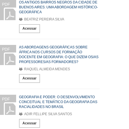
OS ANTIGOS BAIRROS NEGROS DA CIDADE DE
PDF
BUENOS AIRES: UMA ABORDAGEM HISTÓRICO-
GEOGRÁFICA
BEATRIZ PEREIRA SILVA
Acessar
AS ABORDAGENS GEOGRÁFICAS SOBRE
PDF
ÁFRICA NOS CURSOS DE FORMAÇÃO
DOCENTE EM GEOGRAFIA: O QUE DIZEM OS/AS
PROFESSORES/AS FORMADORES?
RAQUEL ALMEIDA MENDES
Acessar
GEOGRAFIA E PODER: O DESENVOLVIMENTO
PDF
CONCEITUAL E TEMÁTICO DA GEOGRAFIA DAS
RACIALIDADES NO BRASIL
ADIR FELLIPE SILVA SANTOS
Acessar