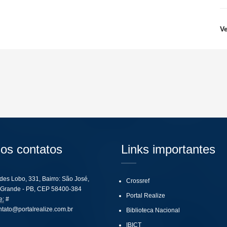
V
os contatos
Links importantes
ides Lobo, 331, Bairro: São José,
Crossref
Grande - PB, CEP 58400-384
Portal Realize
e:
#
ntato@portalrealize.com.br
Biblioteca Nacional
IBICT