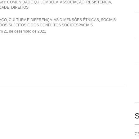
aves: COMUNIDADE QUILOMBOLA, ASSOCIAÇÃO, RESISTÊNCIA,
DADE, DIREITOS
AÇO, CULTURA E DIFERENÇA: AS DIMENSÕES ÉTNICAS, SOCIAIS
 DOS SUJEITOS E DOS CONFLITOS SOCIOESPACIAIS
em 21 de dezembro de 2021
S
CA