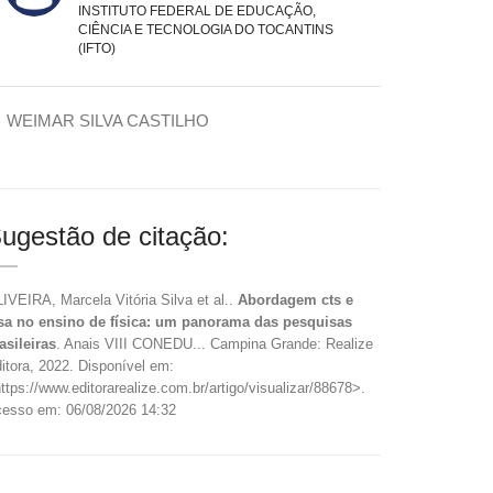
INSTITUTO FEDERAL DE EDUCAÇÃO,
CIÊNCIA E TECNOLOGIA DO TOCANTINS
(IFTO)
WEIMAR SILVA CASTILHO
ugestão de citação:
IVEIRA, Marcela Vitória Silva et al..
Abordagem cts e
sa no ensino de física: um panorama das pesquisas
asileiras
. Anais VIII CONEDU... Campina Grande: Realize
itora, 2022. Disponível em:
ttps://www.editorarealize.com.br/artigo/visualizar/88678>.
esso em: 06/08/2026 14:32