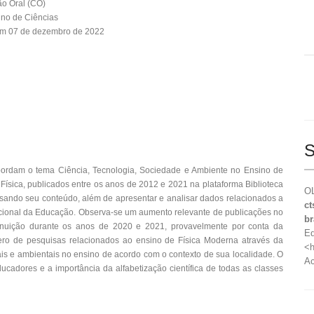
o Oral (CO)
ino de Ciências
em 07 de dezembro de 2022
S
abordam o tema Ciência, Tecnologia, Sociedade e Ambiente no Ensino de
 Física, publicados entre os anos de 2012 e 2021 na plataforma Biblioteca
OL
lisando seu conteúdo, além de apresentar e analisar dados relacionados a
ct
acional da Educação. Observa-se um aumento relevante de publicações no
br
nuição durante os anos de 2020 e 2021, provavelmente por conta da
Ed
o de pesquisas relacionados ao ensino de Física Moderna através da
<h
 e ambientais no ensino de acordo com o contexto de sua localidade. O
Ac
cadores e a importância da alfabetização científica de todas as classes