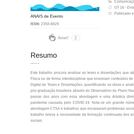
Comunicaçã
GT 16 - Ens
Publicado 
ANAIS de Evento
ISSN:
2358-8829
Amei!
2
Resumo
Este trabalho procura analisar as teses e dissertações que 
Física ou de forma interdisciplinar que envolvam conteúdos de
Digital de Teses e Dissertações, quantificando as obras e ana
pós-graduação brasileira através do Observatório do Plano N
passar dos anos com essa abordagem e uma drástica dimi
pandemia causada pelo COVID-19. Nota-se um grande númer
abordagem CTSA e trabalhos que encaixaram problemas sociais
trabalho releva a necessidade da formação continuada dos edu
sociais.