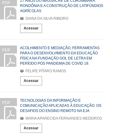
27 ANOS DO MASSACRE DE CORUMBIARA:
PDF
RONDÔNIA E A CONSTRUÇÃO DE LATIFÚNDIOS
AGRÍCOLAS
DIANA DA SILVA RIBEIRO
Acessar
ACOLHIMENTO E MEDIAÇÃO, FERRAMENTAS
PDF
PARA O DESENVOLVIMENTO DA EDUCAÇÃO
FÍSICA NA FUNDAÇÃO GOL DE LETRA EM
PERÍODO PÓS PANDEMIA DE COVID 19.
FELIPE PÍTARO RAMOS
Acessar
TECNOLOGIAS DA INFORMAÇÃO E
PDF
COMUNICAÇÃO APLICADAS À EDUCAÇÃO: OS
DESAFIOS DO ENSINO REMOTO NA EJA
MARIA APARECIDA FERNANDES MEDEIROS
Acessar