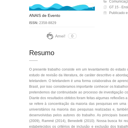
Comunicaçã
GT 15 - Ens
Publicado 
ANAIS de Evento
ISSN:
2358-8829
Amei!
0
Resumo
O presente trabalho consiste em um levantamento do estado d
estudo de revisão da literatura, de caráter descritivo e abor
teletandem. O teletandem é uma forma colaborativa de aprend
Brasil, por isso consideramos importante conhecer os trabalh
pretendemos dar continuidade ao processo de investigação co
Diante dos resultados obtidos foram feitas algumas reflexões 
se refere à concentração da maioria das pesquisas em uma r
universitários na maioria das pesquisas realizadas e, tamb
desenvolvidas pelos autores do trabalho. As principais base
(2009), Rammé (2014), Benedetti (2010). Nossa busca foi 
estabelecidos os critérios de inclusão e exclusão dos traba