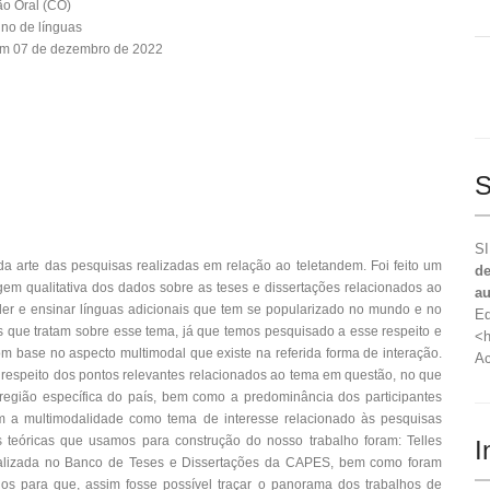
o Oral (CO)
ino de línguas
em 07 de dezembro de 2022
S
SI
a arte das pesquisas realizadas em relação ao teletandem. Foi feito um
de
dagem qualitativa dos dados sobre as teses e dissertações relacionados ao
au
er e ensinar línguas adicionais que tem se popularizado no mundo e no
Ed
os que tratam sobre esse tema, já que temos pesquisado a esse respeito e
<h
m base no aspecto multimodal que existe na referida forma de interação.
Ac
a respeito dos pontos relevantes relacionados ao tema em questão, no que
egião específica do país, bem como a predominância dos participantes
ém a multimodalidade como tema de interesse relacionado às pesquisas
s teóricas que usamos para construção do nosso trabalho foram: Telles
I
realizada no Banco de Teses e Dissertações da CAPES, bem como foram
lhos para que, assim fosse possível traçar o panorama dos trabalhos de