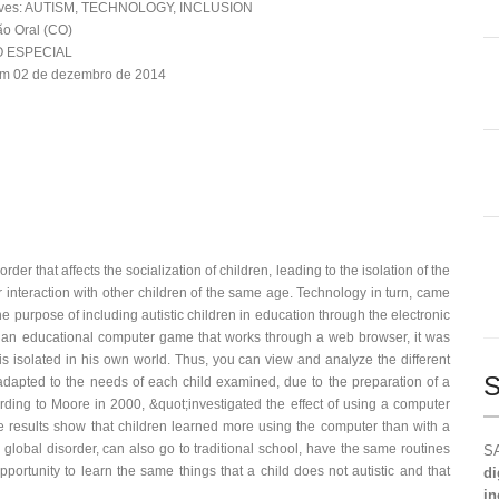
aves: AUTISM, TECHNOLOGY, INCLUSION
o Oral (CO)
 ESPECIAL
em 02 de dezembro de 2014
rder that affects the socialization of children, leading to the isolation of the
r interaction with other children of the same age. Technology in turn, came
e purpose of including autistic children in education through the electronic
 of an educational computer game that works through a web browser, it was
s isolated in his own world. Thus, you can view and analyze the different
S
dapted to the needs of each child examined, due to the preparation of a
ding to Moore in 2000, &quot;investigated the effect of using a computer
e results show that children learned more using the computer than with a
's global disorder, can also go to traditional school, have the same routines
SA
portunity to learn the same things that a child does not autistic and that
di
in