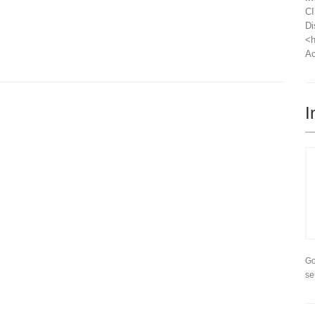
CI
Di
<h
Ac
I
Go
se