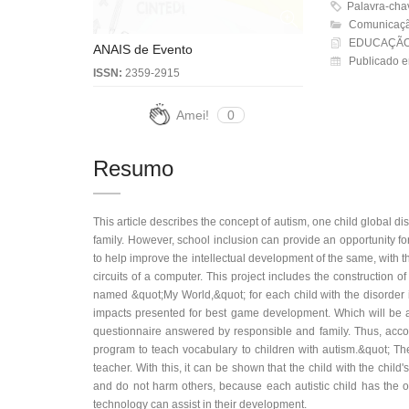
Palavra-ch
Comunicaçã
EDUCAÇÃO
ANAIS de Evento
Publicado 
ISSN:
2359-2915
Amei!
0
Resumo
This article describes the concept of autism, one child global diso
family. However, school inclusion can provide an opportunity fo
to help improve the intellectual development of the same, with th
circuits of a computer. This project includes the construction
named &quot;My World,&quot; for each child with the disorder i
impacts presented for best game development. Which will be a
questionnaire answered by responsible and family. Thus, accor
program to teach vocabulary to children with autism.&quot; Th
teacher. With this, it can be shown that the child with the child
and do not harm others, because each autistic child has the op
technology can assist in their development.