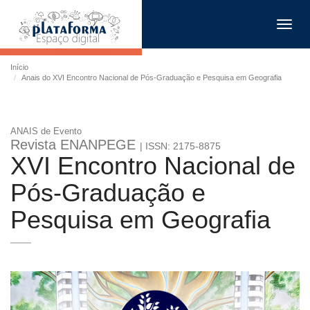
Toggl
navig
Início
Anais do XVI Encontro Nacional de Pós-Graduação e Pesquisa em Geografia
ANAIS de Evento
Revista ENANPEGE
| ISSN: 2175-8875
XVI Encontro Nacional de
Pós-Graduação e
Pesquisa em Geografia