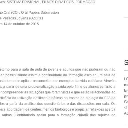
aves: SISTEMA PRISIONAL, FILMES DIDÁTICOS, FORMAÇÃO
 Oral (CO) / Oral Papers Submission
 Pessoas Jovens e Adultas
m 14 de outubro de 2015
S
 retorno para a sala de aula de jovens e adultos que não puderam ou não
ar, possibilitando assim a continuidade da formação escolar. Em sala de
LO
steriormente aplicar os conceitos em exemplos da vida cotidiana. Através
no
, a partir de uma problematização trazida pelo filme os alunos sentirão a
bi
r compreender as situações que foram vistas e que estão relacionadas ao
pr
eficácia da utilização de filmes didáticos no ensino de biologia da EJA do
Gr
idos a partir da análise dos questionários e das discussões em sala. Os
<h
mera abordagem de conhecimentos biológicos e propiciar reflexões acerca
Ac
re outros. Contribuindo assim para a formação cidadã dos sujeitos do