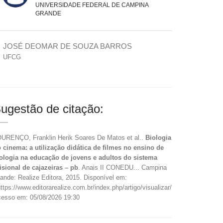
UNIVERSIDADE FEDERAL DE CAMPINA
GRANDE
JOSÉ DEOMAR DE SOUZA BARROS
UFCG
ugestão de citação:
URENÇO, Franklin Herik Soares De Matos et al..
Biologia
 cinema: a utilização didática de filmes no ensino de
ologia na educação de jovens e adultos do sistema
isional de cajazeiras – pb
. Anais II CONEDU... Campina
ande: Realize Editora, 2015. Disponível em:
ttps://www.editorarealize.com.br/index.php/artigo/visualizar/15576>.
esso em: 05/08/2026 19:30