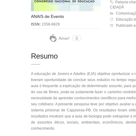
Palavra-ch
CIDADÃ
Comunicação
ANAIS de Evento
Educação de
ISSN:
2358-8829
Publicado e
Amei!
0
Resumo
A educação de Jovens e Adultos (EJA) objetiva oportunizar o
tiveram oportunidade de concluir seus estudos no tempo regul
aula é frequente a explicação de determinado assunto, para po
do uso de filmes, pode-se justamente fazer o caminho contrário
necessidade de aprender conhecimentos científicos para melho
seu cotidiano. A presente pesquisa teve por objetivo avaliar a 
sistema prisional de Cajazeiras-PB. Os resultados foram obt
resultados mostram que a aula de biologia pode extrapolar a 
de assuntos éticos, sociais, ambientais, econômicos, dent
conhecimento.