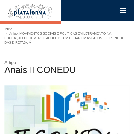
Toggl
navig
Início
Artigo: MOVIMENTOS SOCIAIS E POLÍTICAS EM LETRAMENTO NA
EDUCAÇÃO DE JOVENS E ADULTOS: UM OLHAR EM ANGICOS E O PERÍODO
DAS DIRETAS-JÁ
Artigo
Anais II CONEDU