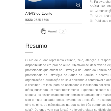
Palavra-ch
SAÚDE DA FAM
Comunicaçã
ANAIS de Evento
AT-04: EN
ISSN:
2525-6696
Publicado e
Amei!
0
Resumo
O ato de cuidar representa carinho, zelo, atenção e respons
disponibilidade em prol do outro. Objetivou-se descrever a e
profissionais que atuam na Estratégia de Saúde da Família d
profissionais da Estratégia de Saúde da Família, e ocorreu
organização e arrumação da sala deixando-a confortável e aco
e escolher um local para se acomodar. A facilitadora solici
diária, buscando um maior relaxamento. Explanou-se sobre a 
seguida, as discentes de enfermagem iniciaram algumas massag
sido o maior cuidador deles, levando-os a reflexão. No segu
olho no olho, de mãos dadas, na qual se fez três perguntas: 
seja?; De onde vem sua força? Na terceira etapa se distribuiu f