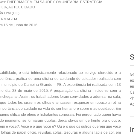
aves: ENFERMAGEM EM SAÚDE COMUNITÁRIA, ESTRATÉGIA
ÍLIA, AUTOCUIDADO
o Oral (CO)
FERMAGEM
m 15 de junho de 2016
S
abilidade, e está intrinsicamente relacionado ao serviço oferecido e a
GO
xperiência prática de uma oficina de cuidando do cuidador realizada com
ex
o município de Campina Grande – PB. A experiência foi realizada com 13
es
 no dia 28 de maio de 2015. A preparação da oficina iniciou-se com a
Ca
nchegante. Assim, os trabalhadores foram convidados a adentrar na sala,
<h
tou que todos fechassem os olhos e tentassem esquecer um pouco a rotina
Ac
importância do cuidado na vida do ser humano e sobre o autocuidado. Em
ens utilizando óleos e hidratantes corporais. Foi perguntado quem havia
ndo momento, se formaram duplas, deixando-os um de frente pra o outro,
Quem é você?; Você é o que você é? Ou é o que os outros querem que você
I
olhas de papel oficio, revistas, colas, tesouras e alguns lápis de cor, em