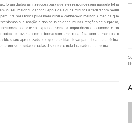
então, foram dadas as instruções para que eles respondessem naquela folha
m foi seu maior cuidador? Depois de alguns minutos a facilitadora pediu
pergunta para todos pudessem ouvir e conhecê-lo melhor. À medida que
ercebíamos sua reação e dos seus colegas, muitas reações de surpresa,
 facilitadora da oficina explanou sobre a importância do cuidado e do
que todos se levantassem e formassem uma roda, ficassem abraçados, e
ido o seu aprendizado, e o que eles iriam levar para si daquela oficina.
r terem sido cuidados pelas discentes e pela facilitadora da oficina.
Go
se
A