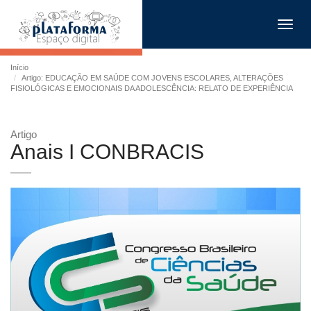
Toggl
navig
Início
Artigo: EDUCAÇÃO EM SAÚDE COM JOVENS ESCOLARES, ALTERAÇÕES
FISIOLÓGICAS E EMOCIONAIS DA ADOLESCÊNCIA: RELATO DE EXPERIÊNCIA
Artigo
Anais I CONBRACIS