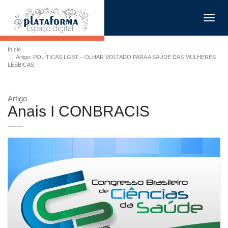
Toggl
navig
Início
Artigo: POLÍTICAS LGBT – OLHAR VOLTADO PARA A SAÚDE DAS MULHERES
LÉSBICAS
Artigo
Anais I CONBRACIS