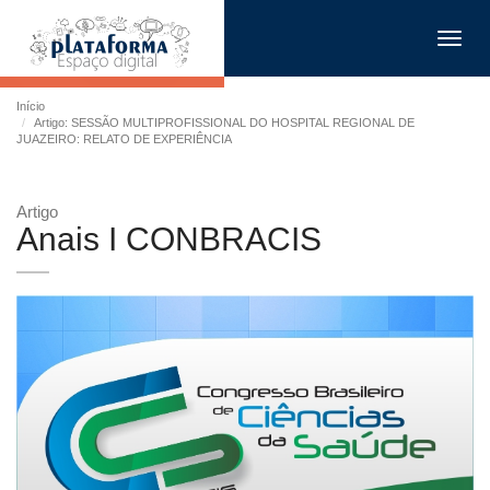
Toggl
navig
Início
Artigo: SESSÃO MULTIPROFISSIONAL DO HOSPITAL REGIONAL DE
JUAZEIRO: RELATO DE EXPERIÊNCIA
Artigo
Anais I CONBRACIS