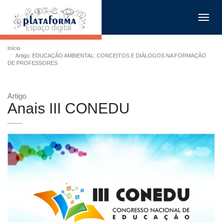
Toggl
navig
Início
Artigo: EDUCAÇÃO AMBIENTAL: CONCEITOS E DIÁLOGOS NA FORMAÇÃO
DE PROFESSORES
Artigo
Anais III CONEDU