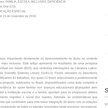
ves: FAMÍLIA, ESCOLA, INCLUSÃO, DEFICIÊNCIA
o Oral (CO)
DUCAÇÃO ESPECIAL
em 15 de novembro de 2016
nais, impactando diretamente no desenvolvimento do aluno no contexto
mais inclusiva. Este artigo apresenta os resultados de uma pesquisa
Virtual em Saúde (BVS), que centraliza informações da Literatura Latino-
cientific Eletronic Library (SciELO). Foram utilizados os descritores
 identificamos 62 trabalhos, dos quais 22 foram selecionados e posteriormente
a proposto, publicados no Brasil, disponibilizados como texto completo e
portância do apoio familiar nos avanços educacionais alcançados pelo
S
tre a instituição escolar e a família, apontam para os progressos obtidos
imento cognitivo e social dos sujeitos. Ademais, as problemáticas que
visto que contribuem para uma maior integração do aluno com as relações
VI
ma cooperação de todos os agentes envolvidos neste processo, em especial,