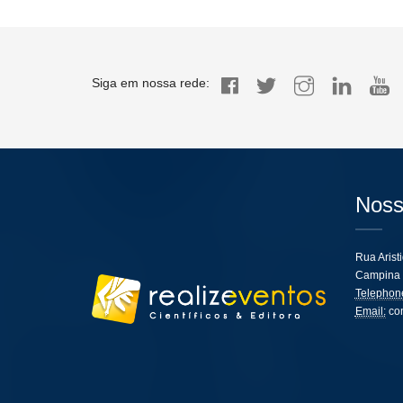
Siga em nossa rede:
Noss
Rua Arist
Campina 
Telephon
Email:
co