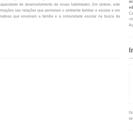
ac
a capacidade de desenvolvimento de novas habilidades. Em síntese, este
ed
sformações nas relações que permeiam o ambiente familiar e escolar e em
Ca
lternativas que envolvam a família e a comunidade escolar na busca da
<h
Ac
I
Go
se