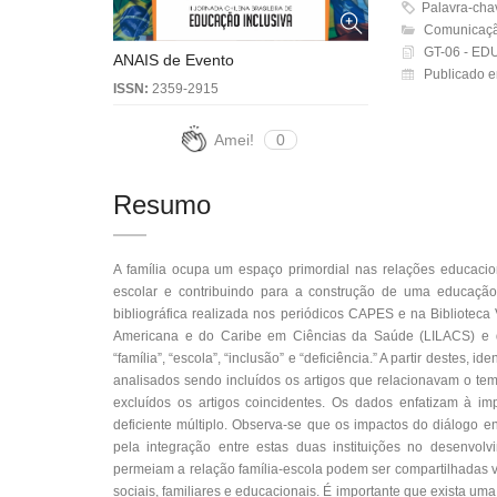
Palavra-cha
Comunicaçã
GT-06 - E
ANAIS de Evento
Publicado 
ISSN:
2359-2915
Amei!
0
Resumo
A família ocupa um espaço primordial nas relações educacio
escolar e contribuindo para a construção de uma educação 
bibliográfica realizada nos periódicos CAPES e na Biblioteca 
Americana e do Caribe em Ciências da Saúde (LILACS) e do S
“família”, “escola”, “inclusão” e “deficiência.” A partir destes,
analisados sendo incluídos os artigos que relacionavam o tem
excluídos os artigos coincidentes. Os dados enfatizam à im
deficiente múltiplo. Observa-se que os impactos do diálogo en
pela integração entre estas duas instituições no desenvolv
permeiam a relação família-escola podem ser compartilhadas 
sociais, familiares e educacionais. É importante que exista u