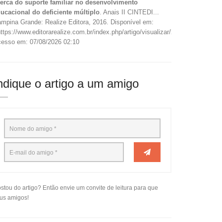
erca do suporte familiar no desenvolvimento
ucacional do deficiente múltiplo
. Anais II CINTEDI...
mpina Grande: Realize Editora, 2016. Disponível em:
ttps://www.editorarealize.com.br/index.php/artigo/visualizar/22765>.
esso em: 07/08/2026 02:10
ndique o artigo a um amigo
stou do artigo? Então envie um convite de leitura para que
us amigos!