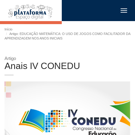
Toggl
navig
Início
Artigo: EDUCAÇÃO MATEMÁTICA: O USO DE JOGOS COMO FACILITADOR DA
APRENDIZAGEM NOS ANOS INICIAIS
Artigo
Anais IV CONEDU