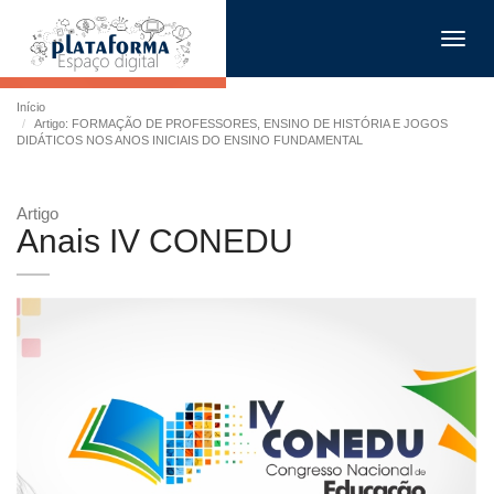
Toggl
navig
Início
Artigo: FORMAÇÃO DE PROFESSORES, ENSINO DE HISTÓRIA E JOGOS
DIDÁTICOS NOS ANOS INICIAIS DO ENSINO FUNDAMENTAL
Artigo
Anais IV CONEDU