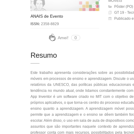
MÓVEIS
Pôster (PO)
GT 19 - Tec
ANAIS de Evento
Publicado 
ISSN:
2358-8829
Amei!
0
Resumo
Este trabalho apresenta considerações sobre as possibilidad
móveis em processos de ensino e aprendizagem. Discute o uso 
relatórios da UNESCO, das políticas públicas educacionais
tendência no mundo atual, onde lidamos constantemente com a
App Inventor é um software criado no MIT com o objetivo de
próprios aplicativos, o que torna-os centro do processo educati
ensino quanto a aprendizagem. A aprendizagem móvel possi
permite que a aprendizagem e o ensino se dêem também fora d
escolar. Além disso, o uso em sala de aula de dispositivos co
assuntos que são importantes naquele contexto de aprendiza
professor conta com mais recursos, possibilitados pela tecno