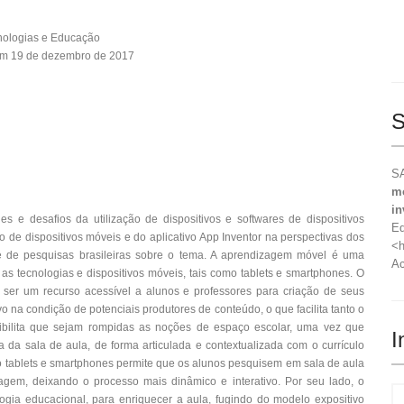
nologias e Educação
em 19 de dezembro de 2017
S
SA
mó
in
es e desafios da utilização de dispositivos e softwares de dispositivos
Ed
de dispositivos móveis e do aplicativo App Inventor na perspectivas dos
<h
 e de pesquisas brasileiras sobre o tema. A aprendizagem móvel é uma
Ac
s tecnologias e dispositivos móveis, tais como tablets e smartphones. O
 ser um recurso acessível a alunos e professores para criação de seus
vo na condição de potenciais produtores de conteúdo, o que facilita tanto o
bilita que sejam rompidas as noções de espaço escolar, uma vez que
I
a sala de aula, de forma articulada e contextualizada com o currículo
mo tablets e smartphones permite que os alunos pesquisem em sala de aula
gem, deixando o processo mais dinâmico e interativo. Por seu lado, o
logia educacional, para enriquecer a aula, fugindo do modelo expositivo