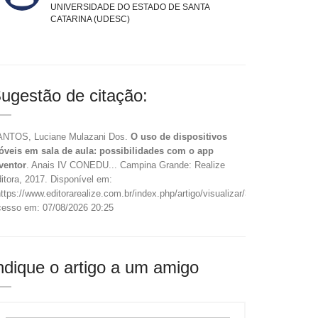
UNIVERSIDADE DO ESTADO DE SANTA
CATARINA (UDESC)
ugestão de citação:
NTOS, Luciane Mulazani Dos.
O uso de dispositivos
veis em sala de aula: possibilidades com o app
ventor
. Anais IV CONEDU... Campina Grande: Realize
itora, 2017. Disponível em:
ttps://www.editorarealize.com.br/index.php/artigo/visualizar/37983>.
esso em: 07/08/2026 20:25
ndique o artigo a um amigo