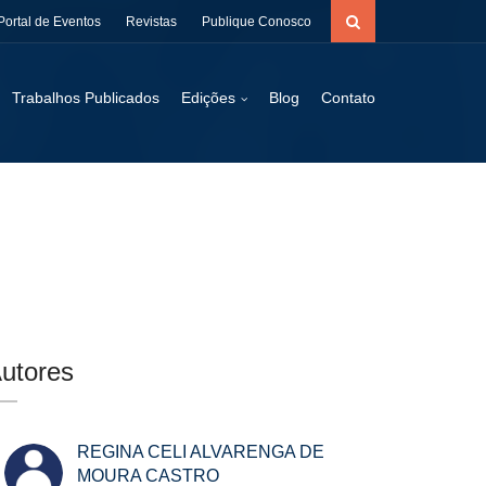
Portal de Eventos
Revistas
Publique Conosco
Trabalhos Publicados
Edições
Blog
Contato
utores
REGINA CELI ALVARENGA DE
MOURA CASTRO