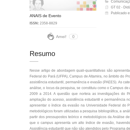
Comunicaçã
GT 02 - Didá
Publicado 
ANAIS de Evento
ISSN:
2358-8829
Amei!
0
Resumo
Nesse artigo de abordagem quali-quantitativas são apresenta
Federal do Pará (UFPA), Campus de Altamira, no âmbito do Pro
assistência estudantil, permanência e evasão (PAEES). As ca
análise, o locus da pesquisa, se constituiu como o Campus de 
2009 a 2014. A questão que norteia as investigações do PA
ampliação do acesso, assistência estudantil e permanência no 
apresentar o índice da evasão na Universidade Federal do 
metodológicos foram utilizadas a pesquisa bibliográfica, a aná
partir dos pressupostos teórico e metodológicos da Análise d
que o campus apresenta um alto índice de evasão, havendo u
Assistência estudantil que não são atendidos pelo Programa de 