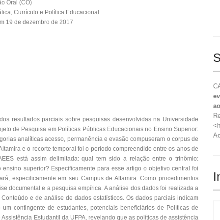
o Oral (CO)
tica, Currículo e Política Educacional
em 19 de dezembro de 2017
S
CA
ev
ao
Re
dos resultados parciais sobre pesquisas desenvolvidas na Universidade
<h
jeto de Pesquisa em Políticas Públicas Educacionais no Ensino Superior:
Ac
tegorias analíticas acesso, permanência e evasão compuseram o corpus de
Altamira e o recorte temporal foi o período compreendido entre os anos de
EES está assim delimitada: qual tem sido a relação entre o trinômio:
ensino superior? Especificamente para esse artigo o objetivo central foi
I
Pará, especificamente em seu Campus de Altamira. Como procedimentos
lise documental e a pesquisa empírica. A análise dos dados foi realizada a
e Conteúdo e de análise de dados estatísticos. Os dados parciais indicam
m contingente de estudantes, potenciais beneficiários de Políticas de
Assistência Estudantil da UFPA, revelando que as políticas de assistência