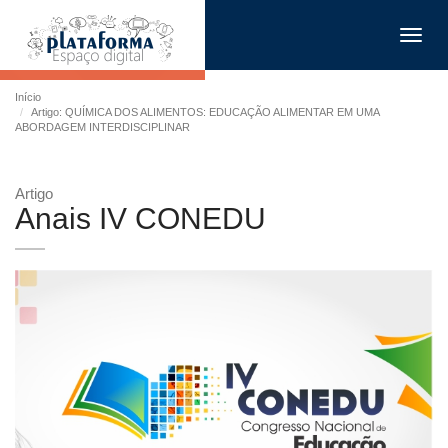
Toggl
navig
Início
Artigo: QUÍMICA DOS ALIMENTOS: EDUCAÇÃO ALIMENTAR EM UMA
ABORDAGEM INTERDISCIPLINAR
Artigo
Anais IV CONEDU