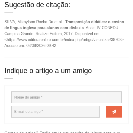
Sugestão de citação:
SILVA, Mikaylson Rocha Da et al..
Transposição didática: o ensino
de língua inglesa para alunos com dislexia
. Anais IV CONEDU...
Campina Grande: Realize Editora, 2017. Disponível em:
<https://www.editorarealize.com.br/index.php/artigo/visualizar/38708>.
Acesso em: 08/08/2026 09:42
Indique o artigo a um amigo
Gostou do artigo? Então envie um convite de leitura para que