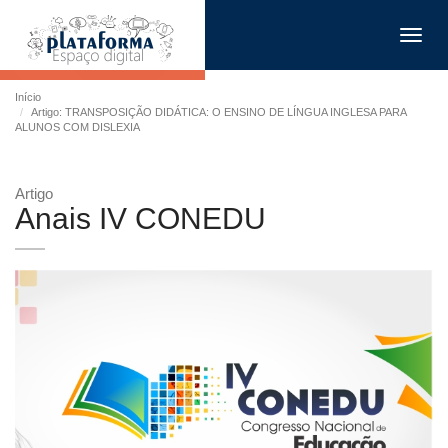
Toggl
navig
Início
Artigo: TRANSPOSIÇÃO DIDÁTICA: O ENSINO DE LÍNGUA INGLESA PARA
ALUNOS COM DISLEXIA
Artigo
Anais IV CONEDU