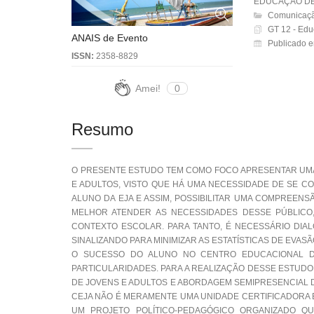
EDUCAÇÃO DE
Comunicaçã
GT 12 - Edu
ANAIS de Evento
Publicado e
ISSN:
2358-8829
Amei!
0
Resumo
O PRESENTE ESTUDO TEM COMO FOCO APRESENTAR UMA
E ADULTOS, VISTO QUE HÁ UMA NECESSIDADE DE SE C
ALUNO DA EJA E ASSIM, POSSIBILITAR UMA COMPREEN
MELHOR ATENDER AS NECESSIDADES DESSE PÚBLICO, 
CONTEXTO ESCOLAR. PARA TANTO, É NECESSÁRIO DI
SINALIZANDO PARA MINIMIZAR AS ESTATÍSTICAS DE EVAS
O SUCESSO DO ALUNO NO CENTRO EDUCACIONAL DE
PARTICULARIDADES. PARA A REALIZAÇÃO DESSE ESTUD
DE JOVENS E ADULTOS E ABORDAGEM SEMIPRESENCIAL 
CEJA NÃO É MERAMENTE UMA UNIDADE CERTIFICADORA 
UM PROJETO POLÍTICO-PEDAGÓGICO ORGANIZADO QU