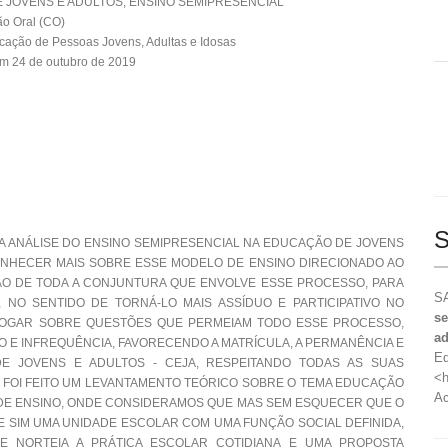
 JOVENS E ADULTOS, ENSINO SEMIPRESENCIAL
o Oral (CO)
cação de Pessoas Jovens, Adultas e Idosas
m 24 de outubro de 2019
S
 ANÁLISE DO ENSINO SEMIPRESENCIAL NA EDUCAÇÃO DE JOVENS
ONHECER MAIS SOBRE ESSE MODELO DE ENSINO DIRECIONADO AO
SÃO DE TODA A CONJUNTURA QUE ENVOLVE ESSE PROCESSO, PARA
SA
NO SENTIDO DE TORNÁ-LO MAIS ASSÍDUO E PARTICIPATIVO NO
se
ALOGAR SOBRE QUESTÕES QUE PERMEIAM TODO ESSE PROCESSO,
ad
ÃO E INFREQUÊNCIA, FAVORECENDO A MATRÍCULA, A PERMANÊNCIA E
Ed
 JOVENS E ADULTOS - CEJA, RESPEITANDO TODAS AS SUAS
<h
O FOI FEITO UM LEVANTAMENTO TEÓRICO SOBRE O TEMA EDUCAÇÃO
Ac
DE ENSINO, ONDE CONSIDERAMOS QUE MAS SEM ESQUECER QUE O
E SIM UMA UNIDADE ESCOLAR COM UMA FUNÇÃO SOCIAL DEFINIDA,
E NORTEIA A PRÁTICA ESCOLAR COTIDIANA E UMA PROPOSTA