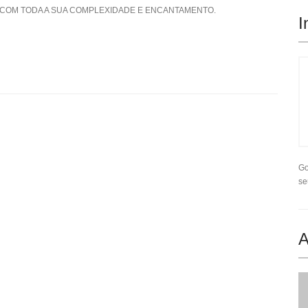
, COM TODA A SUA COMPLEXIDADE E ENCANTAMENTO.
I
Go
se
A