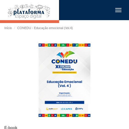
Toggl
navig
Início
CONEDU - Educação emocional (Vol.4)
E-book