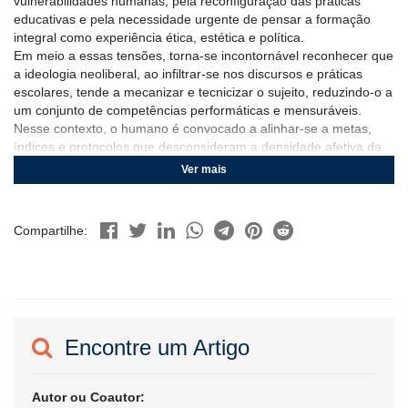
vulnerabilidades humanas, pela reconfiguração das práticas
educativas e pela necessidade urgente de pensar a formação
integral como experiência ética, estética e política.
Em meio a essas tensões, torna-se incontornável reconhecer que
a ideologia neoliberal, ao infiltrar-se nos discursos e práticas
escolares, tende a mecanizar e tecnicizar o sujeito, reduzindo-o a
um conjunto de competências performáticas e mensuráveis.
Nesse contexto, o humano é convocado a alinhar-se a metas,
índices e protocolos que desconsideram a densidade afetiva da
existência, transformando a escola em espaço de constante
Ver mais
vigilância e produtividade. A centralidade atribuída às avaliações
externas e às políticas educacionais orientadas por resultados,
frequentemente inspiradas em modelos gerenciais importados do
Compartilhe:
setor empresarial, reforça uma lógica tecnocrática que reduz a
complexidade dos processos formativos a indicadores numéricos,
rankings e metas de desempenho.
Tais políticas, ao priorizarem métricas padronizadas e currículos
prescritivos, tornam-se cúmplices de práticas pedagógicas que
privilegiam competências operacionais em detrimento da
Encontre um Artigo
formação integral, limitando o papel da escola à preparação para
testes e ignorando a riqueza emocional, cultural e social que
compõe a vida dos sujeitos.
Autor ou Coautor:
Nesse cenário, as diferenças são tratadas como desvios a serem